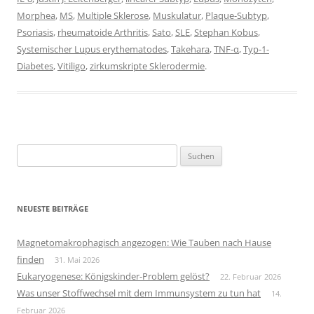
Morphea
,
MS
,
Multiple Sklerose
,
Muskulatur
,
Plaque-Subtyp
,
Psoriasis
,
rheumatoide Arthritis
,
Sato
,
SLE
,
Stephan Kobus
,
Systemischer Lupus erythematodes
,
Takehara
,
TNF-α
,
Typ-1-
Diabetes
,
Vitiligo
,
zirkumskripte Sklerodermie
.
Suchen
nach:
NEUESTE BEITRÄGE
Magnetomakrophagisch angezogen: Wie Tauben nach Hause
finden
31. Mai 2026
Eukaryogenese: Königskinder-Problem gelöst?
22. Februar 2026
Was unser Stoffwechsel mit dem Immunsystem zu tun hat
14.
Februar 2026