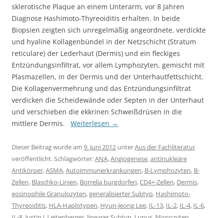
sklerotische Plaque an einem Unterarm, vor 8 Jahren
Diagnose Hashimoto-Thyreoiditis erhalten. In beide
Biopsien zeigten sich unregelmäßig angeordnete, verdickte
und hyaline Kollagenbündel in der Netzschicht (Stratum
reticulare) der Lederhaut (Dermis) und ein fleckiges
Entzündungsinfiltrat, vor allem Lymphozyten, gemischt mit
Plasmazellen, in der Dermis und der Unterhautfettschicht.
Die Kollagenvermehrung und das Entzündungsinfiltrat
verdicken die Scheidewände oder Septen in der Unterhaut
und verschieben die ekkrinen Schweißdrüsen in die
mittlere Dermis.
Weiterlesen
→
Dieser Beitrag wurde am
9. Juni 2012
unter
Aus der Fachliteratur
veröffentlicht. Schlagwörter:
ANA
,
Angiogenese
,
antinukleäre
Antikörper
,
ASMA
,
Autoimmunerkrankungen
,
B-Lymphozyten
,
B-
Zellen
,
Blaschko-Linien
,
Borrelia burgdorferi
,
CD4+-Zellen
,
Dermis
,
eosinophile Granulozyten
,
generalisierter Subtyp
,
Hashimoto-
Thyreoiditis
,
HLA-Haplotypen
,
Hyun-Jeong Lee
,
IL-13
,
IL-2
,
IL-4
,
IL-6
,
IL-8
,
Justin J. Leitenberger
,
linearer Subtyp
,
Lupus
,
Monozyten
,