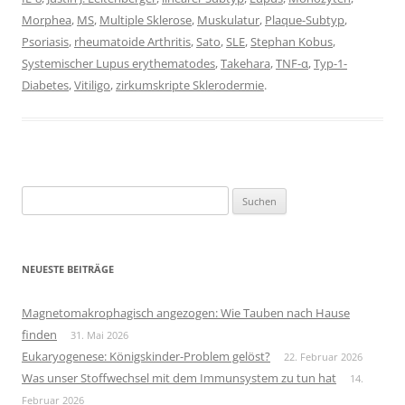
Morphea
,
MS
,
Multiple Sklerose
,
Muskulatur
,
Plaque-Subtyp
,
Psoriasis
,
rheumatoide Arthritis
,
Sato
,
SLE
,
Stephan Kobus
,
Systemischer Lupus erythematodes
,
Takehara
,
TNF-α
,
Typ-1-
Diabetes
,
Vitiligo
,
zirkumskripte Sklerodermie
.
Suchen
nach:
NEUESTE BEITRÄGE
Magnetomakrophagisch angezogen: Wie Tauben nach Hause
finden
31. Mai 2026
Eukaryogenese: Königskinder-Problem gelöst?
22. Februar 2026
Was unser Stoffwechsel mit dem Immunsystem zu tun hat
14.
Februar 2026