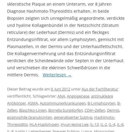
sklerotische Plaque an einem Unterarm, vor 8 Jahren
Diagnose Hashimoto-Thyreoiditis erhalten. In beide
Biopsien zeigten sich unregelmäßig angeordnete, verdickte
und hyaline Kollagenbündel in der Netzschicht (Stratum
reticulare) der Lederhaut (Dermis) und ein fleckiges
Entzündungsinfiltrat, vor allem Lymphozyten, gemischt mit
Plasmazellen, in der Dermis und der Unterhautfettschicht.
Die Kollagenvermehrung und das Entzündungsinfiltrat
verdicken die Scheidewände oder Septen in der Unterhaut
und verschieben die ekkrinen Schweißdrüsen in die
mittlere Dermis.
Weiterlesen
→
Dieser Beitrag wurde am
9. Juni 2012
unter
Aus der Fachliteratur
veröffentlicht. Schlagwörter:
ANA
,
Angiogenese
,
antinukleäre
Antikörper
,
ASMA
,
Autoimmunerkrankungen
,
B-Lymphozyten
,
B-
Zellen
,
Blaschko-Linien
,
Borrelia burgdorferi
,
CD4+-Zellen
,
Dermis
,
eosinophile Granulozyten
,
generalisierter Subtyp
,
Hashimoto-
Thyreoiditis
,
HLA-Haplotypen
,
Hyun-Jeong Lee
,
IL-13
,
IL-2
,
IL-4
,
IL-6
,
IL-8
,
Justin J. Leitenberger
,
linearer Subtyp
,
Lupus
,
Monozyten
,