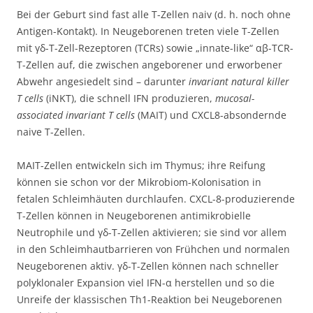
Bei der Geburt sind fast alle T-Zellen naiv (d. h. noch ohne
Antigen-Kontakt). In Neugeborenen treten viele T-Zellen
mit γδ-T-Zell-Rezeptoren (TCRs) sowie „innate-like“ αβ-TCR-
T-Zellen auf, die zwischen angeborener und erworbener
Abwehr angesiedelt sind – darunter
invariant natural killer
T cells
(iNKT), die schnell IFN produzieren,
mucosal-
associated invariant T cells
(MAIT) und CXCL8-absondernde
naive T-Zellen.
MAIT-Zellen entwickeln sich im Thymus; ihre Reifung
können sie schon vor der Mikrobiom-Kolonisation in
fetalen Schleimhäuten durchlaufen. CXCL-8-produzierende
T-Zellen können in Neugeborenen antimikrobielle
Neutrophile und γδ-T-Zellen aktivieren; sie sind vor allem
in den Schleimhautbarrieren von Frühchen und normalen
Neugeborenen aktiv. γδ-T-Zellen können nach schneller
polyklonaler Expansion viel IFN-α herstellen und so die
Unreife der klassischen Th1-Reaktion bei Neugeborenen