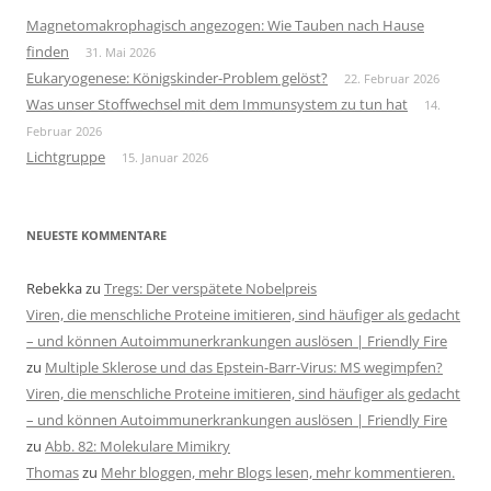
Magnetomakrophagisch angezogen: Wie Tauben nach Hause
finden
31. Mai 2026
Eukaryogenese: Königskinder-Problem gelöst?
22. Februar 2026
Was unser Stoffwechsel mit dem Immunsystem zu tun hat
14.
Februar 2026
Lichtgruppe
15. Januar 2026
NEUESTE KOMMENTARE
Rebekka
zu
Tregs: Der verspätete Nobelpreis
Viren, die menschliche Proteine imitieren, sind häufiger als gedacht
– und können Autoimmunerkrankungen auslösen | Friendly Fire
zu
Multiple Sklerose und das Epstein-Barr-Virus: MS wegimpfen?
Viren, die menschliche Proteine imitieren, sind häufiger als gedacht
– und können Autoimmunerkrankungen auslösen | Friendly Fire
zu
Abb. 82: Molekulare Mimikry
Thomas
zu
Mehr bloggen, mehr Blogs lesen, mehr kommentieren.