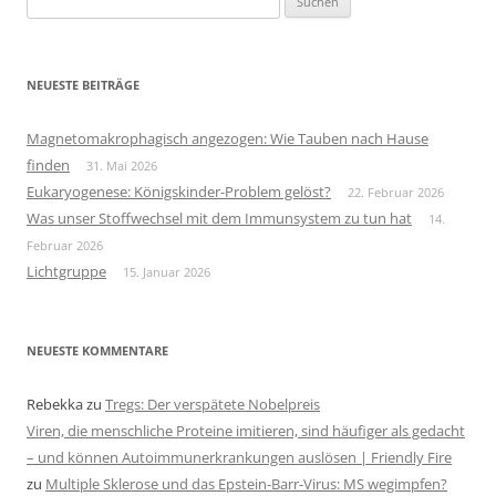
nach:
NEUESTE BEITRÄGE
Magnetomakrophagisch angezogen: Wie Tauben nach Hause
finden
31. Mai 2026
Eukaryogenese: Königskinder-Problem gelöst?
22. Februar 2026
Was unser Stoffwechsel mit dem Immunsystem zu tun hat
14.
Februar 2026
Lichtgruppe
15. Januar 2026
NEUESTE KOMMENTARE
Rebekka
zu
Tregs: Der verspätete Nobelpreis
Viren, die menschliche Proteine imitieren, sind häufiger als gedacht
– und können Autoimmunerkrankungen auslösen | Friendly Fire
zu
Multiple Sklerose und das Epstein-Barr-Virus: MS wegimpfen?