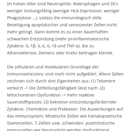
Im hohen Alter sind Neutrophile, Makrophagen und DCs
weniger leistungsfähig (weniger HLA-Expression, weniger
Phagozytose …), sodass die immunologisch stille
Beseitigung apoptotischer und seneszenter Zellen nicht
mehr gelingt. Dann kommt es zu einer dauerhaften
schwachen Entzündung (mehr proinflammatorische
Zytokine: IL-1β, IL-6, IL-18 und TNF-α), die zu
Atherosklerose, Demenz oder Krebs beitragen könnte.
Die zellulären und molekularen Grundlage der
Immunoseneszenz sind noch nicht aufgeklärt. Ältere Zellen
zeichnen sich durch drei Eigenheiten aus: (1) Telomere
verkürzt -> Die Zellteilungsfähigkeit lässt nach. (2)
Mitochondrien-Dysfunktion -> mehr reaktive
Sauerstoffspezies. (3) Sekretion entzündungsfördernder
Zytokine, Chemokine und Proteasen. Die Auswirkungen auf
das Immunsystem: Mitotische Zellen wie hämatopoetische
Stammzellen, T-Zellen usw. schwinden, postmitotische
Immunzellen wie Neutrophile werden dysfunktional.