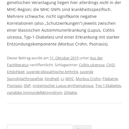
genetischen Veranlagung liegen hier allerdings
nicht
in der
MHC-Region; die MHC-SNPs sind krankheitsspezifisch.
Mehrere schwache, nicht signifikante negative
Korrelationen (also „Schutzwirkungen“) jeweils zwischen
einer klassischen Autoimmunerkrankung (Lupus, Colitis
ulceosa, Typ-1-Diabetes) und einer Erkrankung mit starker
Entzündungskomponente (Morbus Crohn, Psoriasis).
Dieser Beitrag wurde am
11. Oktober 2015
unter
Aus der
Fachliteratur
veröffentlicht. Schlagwörter:
Colitis ulcerosa
,
CVID
,
Erblichkeit
,
juvenile idiopathische Arthritis
,
juvenile
Spondylarthropathie
,
Kindheit
,
Li
,
MHC
,
Morbus Crohn
,
Pädiatrie
,
Psoriasis
,
SNP
,
systemischer Lupus erythematosus
,
Typ-1-Diabetes
,
variables Immundefektsyndrom
,
Zöliakie
.
Suchen