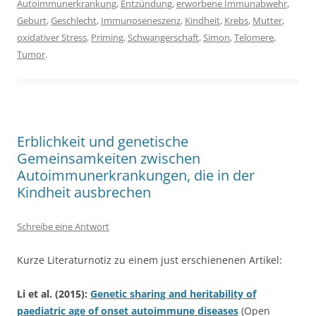
Autoimmunerkrankung
,
Entzündung
,
erworbene Immunabwehr
,
Geburt
,
Geschlecht
,
Immunoseneszenz
,
Kindheit
,
Krebs
,
Mutter
,
oxidativer Stress
,
Priming
,
Schwangerschaft
,
Simon
,
Telomere
,
Tumor
.
Erblichkeit und genetische
Gemeinsamkeiten zwischen
Autoimmunerkrankungen, die in der
Kindheit ausbrechen
Schreibe eine Antwort
Kurze Literaturnotiz zu einem just erschienenen Artikel:
Li et al. (2015):
Genetic sharing and heritability of
paediatric age of onset autoimmune diseases
(Open