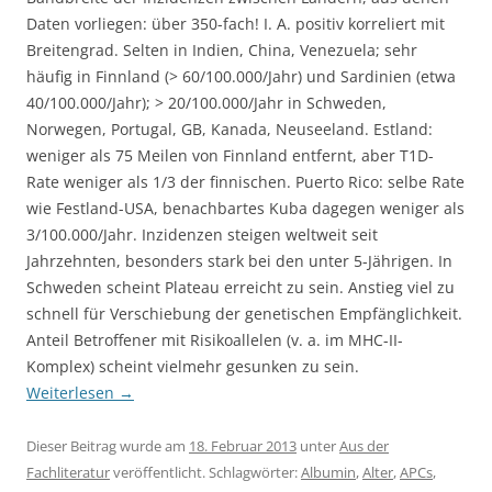
Daten vorliegen: über 350-fach! I. A. positiv korreliert mit
Breitengrad. Selten in Indien, China, Venezuela; sehr
häufig in Finnland (> 60/100.000/Jahr) und Sardinien (etwa
40/100.000/Jahr); > 20/100.000/Jahr in Schweden,
Norwegen, Portugal, GB, Kanada, Neuseeland. Estland:
weniger als 75 Meilen von Finnland entfernt, aber T1D-
Rate weniger als 1/3 der finnischen. Puerto Rico: selbe Rate
wie Festland-USA, benachbartes Kuba dagegen weniger als
3/100.000/Jahr. Inzidenzen steigen weltweit seit
Jahrzehnten, besonders stark bei den unter 5-Jährigen. In
Schweden scheint Plateau erreicht zu sein. Anstieg viel zu
schnell für Verschiebung der genetischen Empfänglichkeit.
Anteil Betroffener mit Risikoallelen (v. a. im MHC-II-
Komplex) scheint vielmehr gesunken zu sein.
Weiterlesen
→
Dieser Beitrag wurde am
18. Februar 2013
unter
Aus der
Fachliteratur
veröffentlicht. Schlagwörter:
Albumin
,
Alter
,
APCs
,