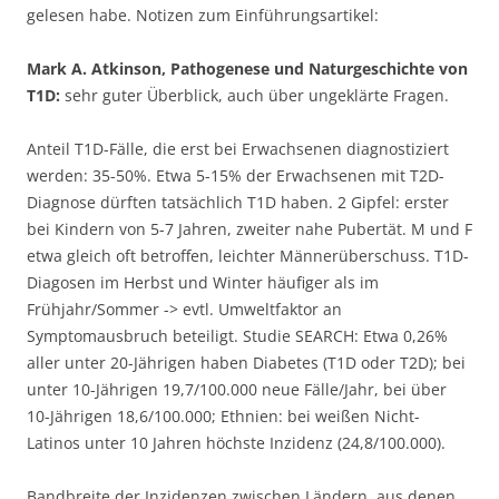
gelesen habe. Notizen zum Einführungsartikel:
Mark A. Atkinson, Pathogenese und Naturgeschichte von
T1D:
sehr guter Überblick, auch über ungeklärte Fragen.
Anteil T1D-Fälle, die erst bei Erwachsenen diagnostiziert
werden: 35-50%. Etwa 5-15% der Erwachsenen mit T2D-
Diagnose dürften tatsächlich T1D haben. 2 Gipfel: erster
bei Kindern von 5-7 Jahren, zweiter nahe Pubertät. M und F
etwa gleich oft betroffen, leichter Männerüberschuss. T1D-
Diagosen im Herbst und Winter häufiger als im
Frühjahr/Sommer -> evtl. Umweltfaktor an
Symptomausbruch beteiligt. Studie SEARCH: Etwa 0,26%
aller unter 20-Jährigen haben Diabetes (T1D oder T2D); bei
unter 10-Jährigen 19,7/100.000 neue Fälle/Jahr, bei über
10-Jährigen 18,6/100.000; Ethnien: bei weißen Nicht-
Latinos unter 10 Jahren höchste Inzidenz (24,8/100.000).
Bandbreite der Inzidenzen zwischen Ländern, aus denen