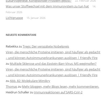
Eukaryogenese: Königskinder-Problem gelöst?
22. Februar 2026
Was unser Stoffwechsel mit dem Immunsystem zu tun hat
14.
Februar 2026
Lichtgruppe
15. Januar 2026
NEUESTE KOMMENTARE
Rebekka
zu
Tregs: Der verspätete Nobelpreis
Viren, die menschliche Proteine imitieren, sind häufiger als gedacht
– und können Autoimmunerkrankungen auslösen | Friendly Fire
zu
Multiple Sklerose und das Epstein-Barr-Virus: MS wegimpfen?
Viren, die menschliche Proteine imitieren, sind häufiger als gedacht
– und können Autoimmunerkrankungen auslösen | Friendly Fire
zu
Abb. 82: Molekulare Mimikry
Thomas
zu
Mehr bloggen, mehr Blogs lesen, mehr kommentieren.
Heidrun Schaller
zu
Immunreaktionen auf SARS-CoV-2