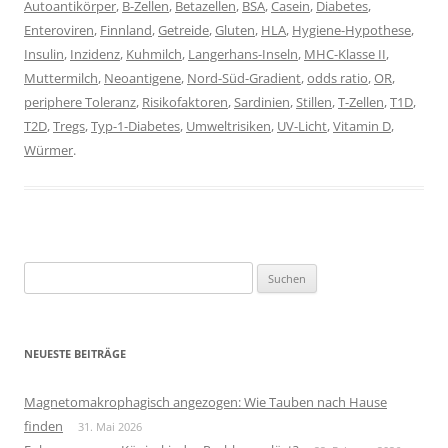
Autoantikörper
,
B-Zellen
,
Betazellen
,
BSA
,
Casein
,
Diabetes
,
Enteroviren
,
Finnland
,
Getreide
,
Gluten
,
HLA
,
Hygiene-Hypothese
,
Insulin
,
Inzidenz
,
Kuhmilch
,
Langerhans-Inseln
,
MHC-Klasse II
,
Muttermilch
,
Neoantigene
,
Nord-Süd-Gradient
,
odds ratio
,
OR
,
periphere Toleranz
,
Risikofaktoren
,
Sardinien
,
Stillen
,
T-Zellen
,
T1D
,
T2D
,
Tregs
,
Typ-1-Diabetes
,
Umweltrisiken
,
UV-Licht
,
Vitamin D
,
Würmer
.
Suchen
nach:
NEUESTE BEITRÄGE
Magnetomakrophagisch angezogen: Wie Tauben nach Hause
finden
31. Mai 2026