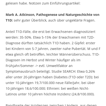
gelesen habe. Notizen zum Einführungsartikel:
Mark A. Atkinson, Pathogenese und Naturgeschichte von
T1D:
sehr guter Überblick, auch über ungeklärte Fragen.
Anteil T1D-Fälle, die erst bei Erwachsenen diagnostiziert
werden: 35-50%. Etwa 5-15% der Erwachsenen mit T2D-
Diagnose dürften tatsächlich T1D haben. 2 Gipfel: erster
bei Kindern von 5-7 Jahren, zweiter nahe Pubertät. M und F
etwa gleich oft betroffen, leichter Männerüberschuss. T1D-
Diagosen im Herbst und Winter häufiger als im
Frühjahr/Sommer -> evtl. Umweltfaktor an
Symptomausbruch beteiligt. Studie SEARCH: Etwa 0,26%
aller unter 20-Jährigen haben Diabetes (T1D oder T2D); bei
unter 10-Jährigen 19,7/100.000 neue Fälle/Jahr, bei über
10-Jährigen 18,6/100.000; Ethnien: bei weißen Nicht-
Latinos unter 10 Jahren höchste Inzidenz (24,8/100.000).
Bandbreite der Inzidenzen zwischen Ländern, aus denen