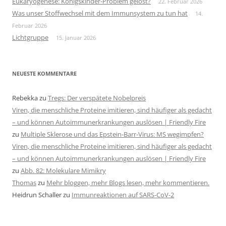
Eukaryogenese: Königskinder-Problem gelöst?
22. Februar 2026
Was unser Stoffwechsel mit dem Immunsystem zu tun hat
14.
Februar 2026
Lichtgruppe
15. Januar 2026
NEUESTE KOMMENTARE
Rebekka
zu
Tregs: Der verspätete Nobelpreis
Viren, die menschliche Proteine imitieren, sind häufiger als gedacht
– und können Autoimmunerkrankungen auslösen | Friendly Fire
zu
Multiple Sklerose und das Epstein-Barr-Virus: MS wegimpfen?
Viren, die menschliche Proteine imitieren, sind häufiger als gedacht
– und können Autoimmunerkrankungen auslösen | Friendly Fire
zu
Abb. 82: Molekulare Mimikry
Thomas
zu
Mehr bloggen, mehr Blogs lesen, mehr kommentieren.
Heidrun Schaller
zu
Immunreaktionen auf SARS-CoV-2