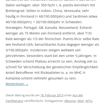
Daten vorliegen: über 350-fach! I. A. positiv korreliert mit
Breitengrad. Selten in Indien, China, Venezuela; sehr
häufig in Finnland (> 60/100.000/Jahr) und Sardinien (etwa
40/100.000/Jahr); > 20/100.000/Jahr in Schweden,
Norwegen, Portugal, GB, Kanada, Neuseeland. Estland:
weniger als 75 Meilen von Finnland entfernt, aber T1D-
Rate weniger als 1/3 der finnischen. Puerto Rico: selbe Rate
wie Festland-USA, benachbartes Kuba dagegen weniger als
3/100.000/Jahr. Inzidenzen steigen weltweit seit
Jahrzehnten, besonders stark bei den unter 5-Jährigen. In
Schweden scheint Plateau erreicht zu sein. Anstieg viel zu
schnell für Verschiebung der genetischen Empfänglichkeit.
Anteil Betroffener mit Risikoallelen (v. a. im MHC-II-
Komplex) scheint vielmehr gesunken zu sein.
Weiterlesen
→
Dieser Beitrag wurde am
18. Februar 2013
unter
Aus der
Fachliteratur
veröffentlicht. Schlagwörter:
Albumin
,
Alter
,
APCs
,