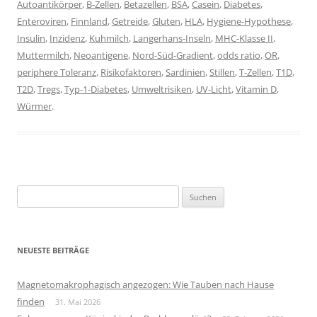
Autoantikörper
,
B-Zellen
,
Betazellen
,
BSA
,
Casein
,
Diabetes
,
Enteroviren
,
Finnland
,
Getreide
,
Gluten
,
HLA
,
Hygiene-Hypothese
,
Insulin
,
Inzidenz
,
Kuhmilch
,
Langerhans-Inseln
,
MHC-Klasse II
,
Muttermilch
,
Neoantigene
,
Nord-Süd-Gradient
,
odds ratio
,
OR
,
periphere Toleranz
,
Risikofaktoren
,
Sardinien
,
Stillen
,
T-Zellen
,
T1D
,
T2D
,
Tregs
,
Typ-1-Diabetes
,
Umweltrisiken
,
UV-Licht
,
Vitamin D
,
Würmer
.
Suchen
nach:
NEUESTE BEITRÄGE
Magnetomakrophagisch angezogen: Wie Tauben nach Hause
finden
31. Mai 2026