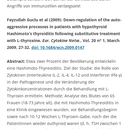
Angriffe von Immunzellen
verlangsamt
:
Feyzullah Guclu et al (2009): Down-regulation of the auto-
aggressive processes in patients with hypothyroid
Hashimoto’s thyroiditis following substitutive treatment
with L-thyroxine.
Eur. Cytokine Netw.
, Vol. 20 n° 1, March
2009, 27-32.
doi: 10.1684/ecn.2009.0147
Abstract:
Etwa zwei Prozent der Bevölkerung entwickeln
eine Hashimoto-Thyreoiditis. Ziel der Studie: die Rolle von
Zytokinen (Interleukine IL-2, IL-4, IL-12 und Interferon IFN-γ)
in der Pathogenese und die Veränderung der
Zytokinkonzentrationen durch die Behandlung mit L-
Thyroxin ermitteln. Methode: Analyse des Blutes von 65
Frauen (18-73 Jahre alt), die mit Hashimoto-Thyreoiditis in
eine Klinik eingewiesen wurden, vor Behandlungsbeginn
sowie nach 10-12 Wochen L-Thyroxin-Gabe, nach der die
Patientinnen wieder euthyroid waren (d. h. TSH zwischen 1