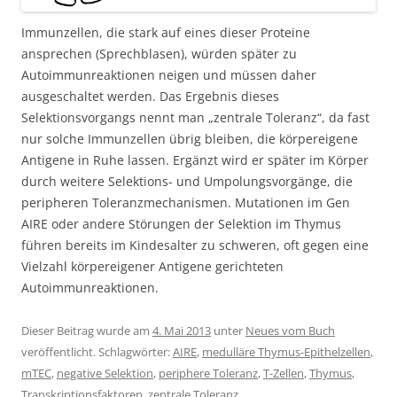
Immunzellen, die stark auf eines dieser Proteine
ansprechen (Sprechblasen), würden später zu
Autoimmunreaktionen neigen und müssen daher
ausgeschaltet werden. Das Ergebnis dieses
Selektionsvorgangs nennt man „zentrale Toleranz“, da fast
nur solche Immunzellen übrig bleiben, die körpereigene
Antigene in Ruhe lassen. Ergänzt wird er später im Körper
durch weitere Selektions- und Umpolungsvorgänge, die
peripheren Toleranzmechanismen. Mutationen im Gen
AIRE oder andere Störungen der Selektion im Thymus
führen bereits im Kindesalter zu schweren, oft gegen eine
Vielzahl körpereigener Antigene gerichteten
Autoimmunreaktionen.
Dieser Beitrag wurde am
4. Mai 2013
unter
Neues vom Buch
veröffentlicht. Schlagwörter:
AIRE
,
medulläre Thymus-Epithelzellen
,
mTEC
,
negative Selektion
,
periphere Toleranz
,
T-Zellen
,
Thymus
,
Transkriptionsfaktoren
,
zentrale Toleranz
.