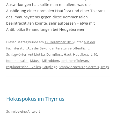
Auswirkungen hat, sollte man mit allem, was die
Ausbildung einer normalen Hautflora und einer Toleranz
des Immunsystems gegen diese Kommensalen
beeinträchtigen könnte, sehr aufpassen – etwa mit
Antibiotika-Behandlungen bei Neugeborenen.
Dieser Beitrag wurde am
12. Dezember 2015
unter
Aus der
Fachliteratur
,
Aus der Sekundärliteratur
veröffentlicht.
Schlagwörter:
Antibiotika
,
Darmflora
,
Haut
,
Hautflora
,
IL-10
,
Kommensalen
,
Mäuse
,
Mikrobiom
,
periphere Toleranz
,
regulatorische T-Zellen
,
Säuglinge
,
Staphylococcus epidermis
,
Tregs
.
Hokuspokus im Thymus
Schreibe eine Antwort