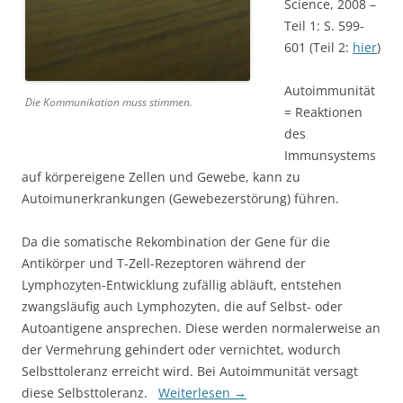
Science, 2008 –
Teil 1: S. 599-
601 (Teil 2:
hier
)
Autoimmunität
Die Kommunikation muss stimmen.
= Reaktionen
des
Immunsystems
auf körpereigene Zellen und Gewebe, kann zu
Autoimunerkrankungen (Gewebezerstörung) führen.
Da die somatische Rekombination der Gene für die
Antikörper und T-Zell-Rezeptoren während der
Lymphozyten-Entwicklung zufällig abläuft, entstehen
zwangsläufig auch Lymphozyten, die auf Selbst- oder
Autoantigene ansprechen. Diese werden normalerweise an
der Vermehrung gehindert oder vernichtet, wodurch
Selbsttoleranz erreicht wird. Bei Autoimmunität versagt
diese Selbsttoleranz.
Weiterlesen
→