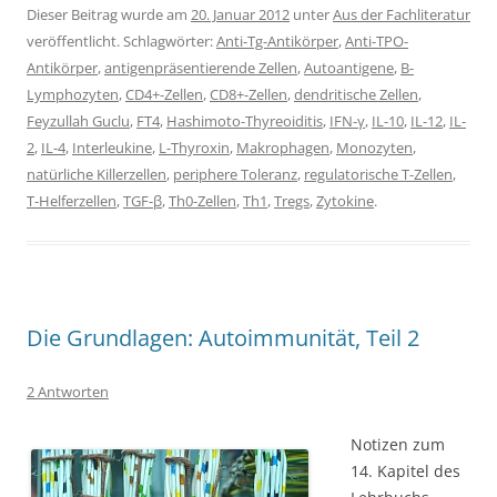
Dieser Beitrag wurde am
20. Januar 2012
unter
Aus der Fachliteratur
veröffentlicht. Schlagwörter:
Anti-Tg-Antikörper
,
Anti-TPO-
Antikörper
,
antigenpräsentierende Zellen
,
Autoantigene
,
B-
Lymphozyten
,
CD4+-Zellen
,
CD8+-Zellen
,
dendritische Zellen
,
Feyzullah Guclu
,
FT4
,
Hashimoto-Thyreoiditis
,
IFN-γ
,
IL-10
,
IL-12
,
IL-
2
,
IL-4
,
Interleukine
,
L-Thyroxin
,
Makrophagen
,
Monozyten
,
natürliche Killerzellen
,
periphere Toleranz
,
regulatorische T-Zellen
,
T-Helferzellen
,
TGF-β
,
Th0-Zellen
,
Th1
,
Tregs
,
Zytokine
.
Die Grundlagen: Autoimmunität, Teil 2
2 Antworten
Notizen zum
14. Kapitel des