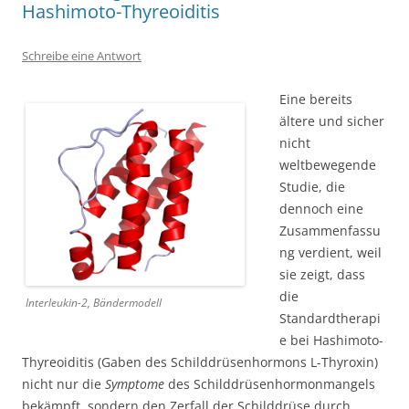
Hashimoto-Thyreoiditis
Schreibe eine Antwort
Eine bereits
ältere und sicher
nicht
weltbewegende
Studie, die
dennoch eine
Zusammenfassu
ng verdient, weil
sie zeigt, dass
die
Interleukin-2, Bändermodell
Standardtherapi
e bei Hashimoto-
Thyreoiditis (Gaben des Schilddrüsenhormons L-Thyroxin)
nicht nur die
Symptome
des Schilddrüsenhormonmangels
bekämpft, sondern den Zerfall der Schilddrüse durch