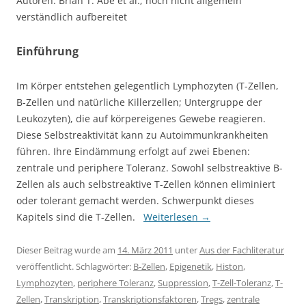
Autoren: Brian T. Abe et al.; noch nicht allgemein
verständlich aufbereitet
Einführung
Im Körper entstehen gelegentlich Lymphozyten (T-Zellen,
B-Zellen und natürliche Killerzellen; Untergruppe der
Leukozyten), die auf körpereigenes Gewebe reagieren.
Diese Selbstreaktivität kann zu Autoimmunkrankheiten
führen. Ihre Eindämmung erfolgt auf zwei Ebenen:
zentrale und periphere Toleranz. Sowohl selbstreaktive B-
Zellen als auch selbstreaktive T-Zellen können eliminiert
oder tolerant gemacht werden. Schwerpunkt dieses
Kapitels sind die T-Zellen.
Weiterlesen
→
Dieser Beitrag wurde am
14. März 2011
unter
Aus der Fachliteratur
veröffentlicht. Schlagwörter:
B-Zellen
,
Epigenetik
,
Histon
,
Lymphozyten
,
periphere Toleranz
,
Suppression
,
T-Zell-Toleranz
,
T-
Zellen
,
Transkription
,
Transkriptionsfaktoren
,
Tregs
,
zentrale