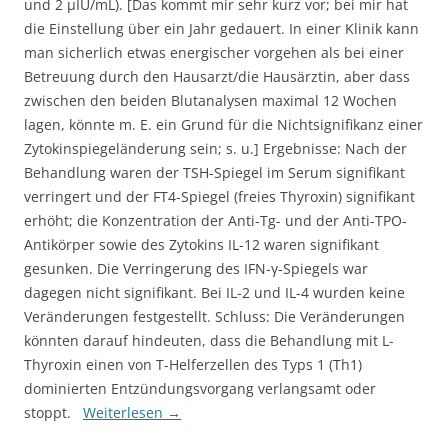
und 2 µIU/mL). [Das kommt mir sehr kurz vor; bei mir hat
die Einstellung über ein Jahr gedauert. In einer Klinik kann
man sicherlich etwas energischer vorgehen als bei einer
Betreuung durch den Hausarzt/die Hausärztin, aber dass
zwischen den beiden Blutanalysen maximal 12 Wochen
lagen, könnte m. E. ein Grund für die Nichtsignifikanz einer
Zytokinspiegeländerung sein; s. u.] Ergebnisse: Nach der
Behandlung waren der TSH-Spiegel im Serum signifikant
verringert und der FT4-Spiegel (freies Thyroxin) signifikant
erhöht; die Konzentration der Anti-Tg- und der Anti-TPO-
Antikörper sowie des Zytokins IL-12 waren signifikant
gesunken. Die Verringerung des IFN-γ-Spiegels war
dagegen nicht signifikant. Bei IL-2 und IL-4 wurden keine
Veränderungen festgestellt. Schluss: Die Veränderungen
könnten darauf hindeuten, dass die Behandlung mit L-
Thyroxin einen von T-Helferzellen des Typs 1 (Th1)
dominierten Entzündungsvorgang verlangsamt oder
stoppt.
Weiterlesen
→