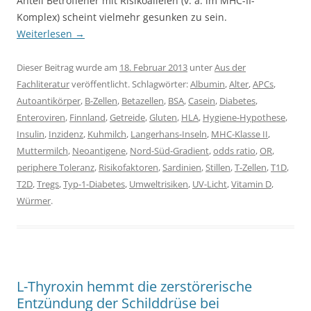
Anteil Betroffener mit Risikoallelen (v. a. im MHC-II-
Komplex) scheint vielmehr gesunken zu sein.
Weiterlesen
→
Dieser Beitrag wurde am
18. Februar 2013
unter
Aus der
Fachliteratur
veröffentlicht. Schlagwörter:
Albumin
,
Alter
,
APCs
,
Autoantikörper
,
B-Zellen
,
Betazellen
,
BSA
,
Casein
,
Diabetes
,
Enteroviren
,
Finnland
,
Getreide
,
Gluten
,
HLA
,
Hygiene-Hypothese
,
Insulin
,
Inzidenz
,
Kuhmilch
,
Langerhans-Inseln
,
MHC-Klasse II
,
Muttermilch
,
Neoantigene
,
Nord-Süd-Gradient
,
odds ratio
,
OR
,
periphere Toleranz
,
Risikofaktoren
,
Sardinien
,
Stillen
,
T-Zellen
,
T1D
,
T2D
,
Tregs
,
Typ-1-Diabetes
,
Umweltrisiken
,
UV-Licht
,
Vitamin D
,
Würmer
.
L-Thyroxin hemmt die zerstörerische
Entzündung der Schilddrüse bei