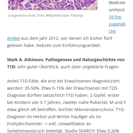
Medicine
umfasst
Langerhans-Insel, Foto: Wikipedia-User Polarlys
18 frei
zugängli
che
Artikel
aus dem Jahr 2012, von denen ich bisher fünf
gelesen habe. Notizen zum Einführungsartikel:
Mark A. Atkinson, Pathogenese und Naturgeschichte von
T1D:
sehr guter Überblick, auch über ungeklärte Fragen.
Anteil T1D-Fälle, die erst bei Erwachsenen diagnostiziert
werden: 35-50%. Etwa 5-15% der Erwachsenen mit T2D-
Diagnose dürften tatsächlich T1D haben. 2 Gipfel: erster
bei Kindern von 5-7 Jahren, zweiter nahe Pubertät. M und F
etwa gleich oft betroffen, leichter Männerüberschuss. T1D-
Diagosen im Herbst und Winter häufiger als im
Frühjahr/Sommer -> evtl. Umweltfaktor an
Symptomausbruch beteiligt. Studie SEARCH: Etwa 0,26%