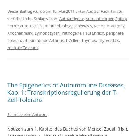
Dieser Beitrag wurde am
19. Mai 2011
unter
Aus der Fachliteratur
veröffentlicht. Schlagwörter:
Autoantigene
,
Autoantikörper
,
Epitop
,
horror autotoxicus
,
Immunobiology
,
Janeway's
,
Kenneth Murphy
,
Knochenmark
,
Lymphozyten
,
Pathogene
,
Paul Ehrlich
,
periphere
Toleranz
,
rheumatoide Arthritis
,
T-Zellen
,
Thymus
,
Thyreoiditis
,
zentrale Toleranz
.
The Epigenetics of Autoimmune Diseases,
Kap. 1: Transkriptionsregulierung der T-
Zell-Toleranz
Schreibe eine Antwort
Notizen zum 1. Kapitel des Buches von Moncef Zouali (Hg.),