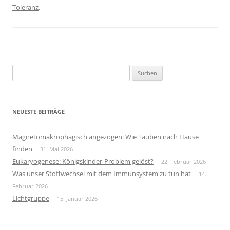
Toleranz
.
Suchen
nach:
NEUESTE BEITRÄGE
Magnetomakrophagisch angezogen: Wie Tauben nach Hause
finden
31. Mai 2026
Eukaryogenese: Königskinder-Problem gelöst?
22. Februar 2026
Was unser Stoffwechsel mit dem Immunsystem zu tun hat
14.
Februar 2026
Lichtgruppe
15. Januar 2026