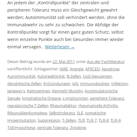
An jedem der „Kontrollpunkte“ der zentralen und
peripheren Toleranz muss ein Gleichgewicht gewahrt
werden; Autoimmunität soll verhindert werden, ohne die
Immunabwehr zu sehr zu schwächen. Die Abfolge der
Kontrollpunkte sorgt für einen ganz guten Schutz, selbst
wenn einzelne Punkte auch bei Gesunden immer wieder
einmal versagen.
Weiterlesen
→
Dieser Beitrag wurde am
22. Mai 2011
unter
Aus der Fachliteratur
veröffentlicht. Schlagwörter:
AIRE
,
Anergie
,
APECED
,
Apoptose
,
Autoimmunität
,
Autoreaktivität
,
B-Zellen
,
CpG-Sequenzen
,
dendritische Zellen
,
Entzündungen
,
IgG
,
Immunobiology
,
Infektion
,
Janeway's
,
Keimzentren
,
Kenneth Murphy
,
kostimulatorische
Signale
,
lymphatische Organe
,
Lymphozyten
,
periphere Toleranz
,
regulatorische T-Zellen
,
Rheumafaktor
,
rheumatoide Arthritis
,
Ribonukleinkomplexe
,
Selbsttoleranz
,
SLE
,
somatische
Hypermutation
,
Suppression
,
T-Zellen
,
TLR
,
TLR-7
,
TLR-8
,
TLR-9
,
Toll-Hypothese
,
zentrale Toleranz
,
Zytokine
.