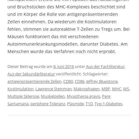
und Bruchstücken des MHC-Komplexes beschichtet sind
und im Körper die Rolle von antigenpräsentierenden
Zellen einnehmen. Da wiederum die Kostimulatoren
fehlen, stimmen sie autoreaktive T-Zellen zu Tregs um. Bei
Mäusen funktioniert das mit verschiedenen
Autoimmunerkrankungsmodellen, darunter Diabetes. Am
Menschen wurde das Verfahren noch nicht erprobt.
Dieser Beitrag wurde am
8. Juni 2016
unter
Aus der Fachliteratur
,
Aus der Sekundärliteratur
veröffentlicht. Schlagwörter:
antigenpräsentierende Zellen
,
CD80
,
CD86
,
Jeffrey Bluestone
,
Kostimulation
,
Lawrence Steinman
,
Makrophagen
,
MBP
,
MHC
,
MS
,
Multiple Sklerose
,
Muskelzellen
,
Myasthenia gravis
,
Pere
Santamaria
,
periphere Toleranz
,
Plasmide
,
T1D
,
Typ-1-Diabetes
.