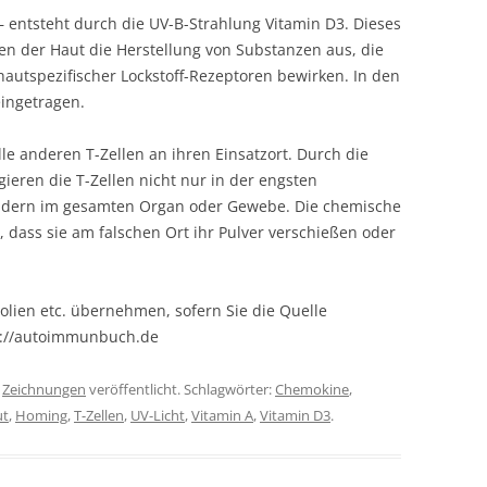
– entsteht durch die UV-B-Strahlung Vitamin D3. Dieses
len der Haut die Herstellung von Substanzen aus, die
 hautspezifischer Lockstoff-Rezeptoren bewirken. In den
eingetragen.
e anderen T-Zellen an ihren Einsatzort. Durch die
gieren die T-Zellen nicht nur in der engsten
ondern im gesamten Organ oder Gewebe. Die chemische
, dass sie am falschen Ort ihr Pulver verschießen oder
olien etc. übernehmen, sofern Sie die Quelle
s://autoimmunbuch.de
r
Zeichnungen
veröffentlicht. Schlagwörter:
Chemokine
,
ut
,
Homing
,
T-Zellen
,
UV-Licht
,
Vitamin A
,
Vitamin D3
.