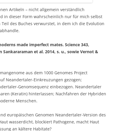
nen Artikeln – nicht allgemein verständlich
nd in dieser Form wahrscheinlich nur für mich selbst
 Teil des Buches verwurstet, in dem ich die Evolution
abhandle.
moderns made imperfect mates. Science 343,
 Sankararaman et al. 2014, s. u., sowie Vernot &
umangenome aus dem 1000 Genomes Project
auf Neandertaler-Einkreuzungen gezogen;
ndertaler-Genomsequenz einbezogen. Neandertaler
aren (Keratin) hinterlassen; Nachfahren der Hybriden
 moderne Menschen.
 und europäischen Genomen Neandertaler-Version des
Haut wasserdicht, blockiert Pathogene, macht Haut
sung an kältere Habitate?