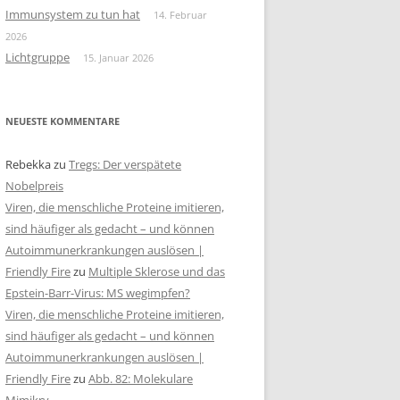
Immunsystem zu tun hat
14. Februar
2026
Lichtgruppe
15. Januar 2026
NEUESTE KOMMENTARE
Rebekka
zu
Tregs: Der verspätete
Nobelpreis
Viren, die menschliche Proteine imitieren,
sind häufiger als gedacht – und können
Autoimmunerkrankungen auslösen |
Friendly Fire
zu
Multiple Sklerose und das
Epstein-Barr-Virus: MS wegimpfen?
Viren, die menschliche Proteine imitieren,
sind häufiger als gedacht – und können
Autoimmunerkrankungen auslösen |
Friendly Fire
zu
Abb. 82: Molekulare