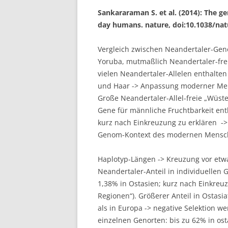
Sankararaman S. et al. (2014): The g
day humans. nature, doi:10.1038/na
Vergleich zwischen Neandertaler-G
Yoruba, mutmaßlich Neandertaler-frei
vielen Neandertaler-Allelen enthalten
und Haar -> Anpassung moderner Men
Große Neandertaler-Allel-freie „Wüst
Gene für männliche Fruchtbarkeit ent
kurz nach Einkreuzung zu erklären -> n
Genom-Kontext des modernen Mensch
Haplotyp-Längen -> Kreuzung vor etwa
Neandertaler-Anteil in individuellen
1,38% in Ostasien; kurz nach Einkreuz
Regionen“). Größerer Anteil in Ostasi
als in Europa -> negative Selektion w
einzelnen Genorten: bis zu 62% in ost