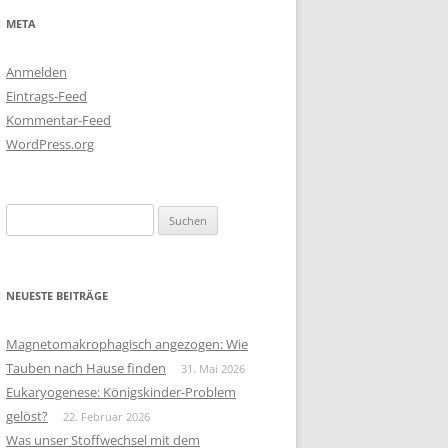
META
Anmelden
Eintrags-Feed
Kommentar-Feed
WordPress.org
Suchen
nach:
NEUESTE BEITRÄGE
Magnetomakrophagisch angezogen: Wie
Tauben nach Hause finden
31. Mai 2026
Eukaryogenese: Königskinder-Problem
gelöst?
22. Februar 2026
Was unser Stoffwechsel mit dem