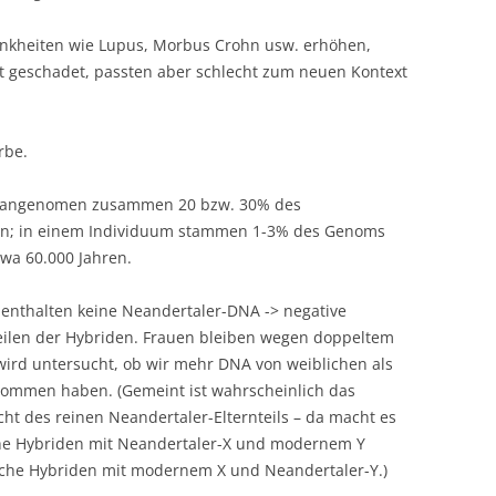
Krankheiten wie Lupus, Morbus Crohn usw. erhöhen,
t geschadet, passten aber schlecht zum neuen Kontext
rbe.
umangenomen zusammen 20 bzw. 30% des
n; in einem Individuum stammen 1-3% des Genoms
wa 60.000 Jahren.
nthalten keine Neandertaler-DNA -> negative
eilen der Hybriden. Frauen bleiben wegen doppeltem
wird untersucht, ob wir mehr DNA von weiblichen als
ommen haben. (Gemeint ist wahrscheinlich das
ht des reinen Neandertaler-Elternteils – da macht es
che Hybriden mit Neandertaler-X und modernem Y
iche Hybriden mit modernem X und Neandertaler-Y.)