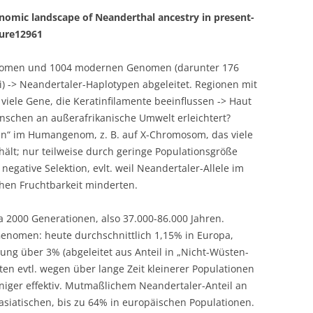
enomic landscape of Neanderthal ancestry in present-
ture12961
enomen und 1004 modernen Genomen (darunter 176
) -> Neandertaler-Haplotypen abgeleitet. Regionen mit
 viele Gene, die Keratinfilamente beeinflussen -> Haut
schen an außerafrikanische Umwelt erleichtert?
en“ im Humangenom, z. B. auf X-Chromosom, das viele
hält; nur teilweise durch geringe Populationsgröße
egative Selektion, evlt. weil Neandertaler-Allele im
en Fruchtbarkeit minderten.
 2000 Generationen, also 37.000-86.000 Jahren.
 Genomen: heute durchschnittlich 1,15% in Europa,
ung über 3% (abgeleitet aus Anteil in „Nicht-Wüsten-
aten evtl. wegen über lange Zeit kleinerer Populationen
eniger effektiv. Mutmaßlichem Neandertaler-Anteil an
asiatischen, bis zu 64% in europäischen Populationen.