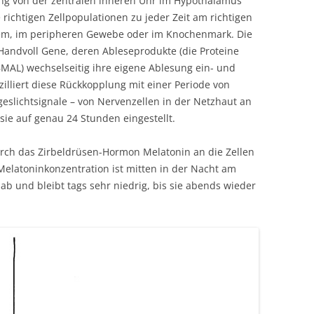
ng von der zentralen inneren Uhr im Hypothalamus
 richtigen Zellpopulationen zu jeder Zeit am richtigen
stem, im peripheren Gewebe oder im Knochenmark. Die
 Handvoll Gene, deren Ableseprodukte (die Proteine
MAL) wechselseitig ihre eigene Ablesung ein- und
illiert diese Rückkopplung mit einer Periode von
eslichtsignale – von Nervenzellen in der Netzhaut an
sie auf genau 24 Stunden eingestellt.
durch das Zirbeldrüsen-Hormon Melatonin an die Zellen
Melatoninkonzentration ist mitten in der Nacht am
l ab und bleibt tags sehr niedrig, bis sie abends wieder