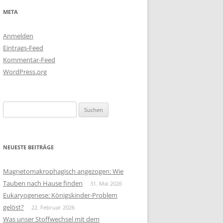
META
Anmelden
Eintrags-Feed
Kommentar-Feed
WordPress.org
Suchen
nach:
NEUESTE BEITRÄGE
Magnetomakrophagisch angezogen: Wie
Tauben nach Hause finden
31. Mai 2026
Eukaryogenese: Königskinder-Problem
gelöst?
22. Februar 2026
Was unser Stoffwechsel mit dem