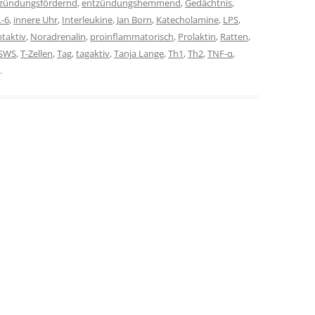
zündungsfördernd
,
entzündungshemmend
,
Gedächtnis
,
L-6
,
innere Uhr
,
Interleukine
,
Jan Born
,
Katecholamine
,
LPS
,
taktiv
,
Noradrenalin
,
proinflammatorisch
,
Prolaktin
,
Ratten
,
SWS
,
T-Zellen
,
Tag
,
tagaktiv
,
Tanja Lange
,
Th1
,
Th2
,
TNF-α
,
.