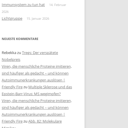
Immunsystem zu tun hat
14. Februar
2026
Lichtgruppe
15. Januar 2026
NEUESTE KOMMENTARE
Rebekka
zu
Tregs: Der verspätete
Nobelpreis
Viren, die menschliche Proteine imitieren,
sind häufiger als gedacht – und können
Autoimmunerkrankungen auslösen |
Friendly Fire
zu
Multiple Sklerose und das
Epstein-Barr-Virus: MS wegimpfen?
Viren, die menschliche Proteine imitieren,
sind häufiger als gedacht – und können
Autoimmunerkrankungen auslösen |
Friendly Fire
zu
Abb. 82: Molekulare