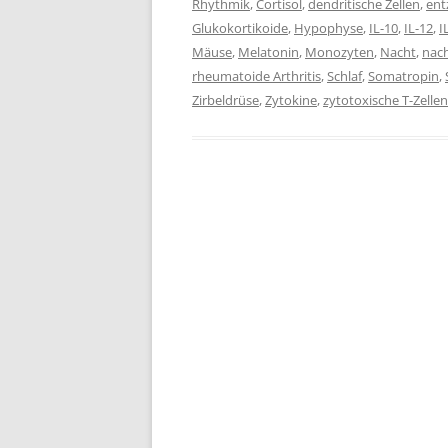
Rhythmik
,
Cortisol
,
dendritische Zellen
,
ent
Glukokortikoide
,
Hypophyse
,
IL-10
,
IL-12
,
I
Mäuse
,
Melatonin
,
Monozyten
,
Nacht
,
nach
rheumatoide Arthritis
,
Schlaf
,
Somatropin
,
Zirbeldrüse
,
Zytokine
,
zytotoxische T-Zellen