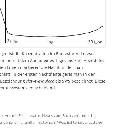
gen ist die Konzentration im Blut während etwas
ginnend mit dem Abend eines Tages bis zum Abend des
en Linien markieren die Nacht, in der man
hläft. In der ersten Nachthälfte gerät man in den
n Bezeichnung
slow-wave sleep
als SWS bezeichnet. Diese
s Immunsystems entscheidend.
ter
Aus der Fachliteratur
,
Neues vom Buch
veröffentlicht.
ende Zellen
,
antiinflammatorisch
,
APCs
,
Bakterien
,
circadiane