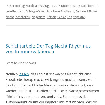
Dieser Beitrag wurde am
9. August 2014
unter
Aus der Fachliteratur
veröffentlicht. Schlagwörter:
circadiane Rhythmik
,
Fatigue
,
Mäuse
,
Nacht
,
nachtaktiv
,
Nagetiere
,
Ratten
,
Schlaf
,
Tag
,
tagaktiv
.
Schichtarbeit: Der Tag-Nacht-Rhythmus
von Immunreaktionen
Schreibe eine Antwort
Neulich
las ich
, dass selbst schwaches Nachtlicht eine
Brustkrebstherapie u. U. wirkungslos machen kann, weil
das Licht die nächtliche Melatoninproduktion stört, was
wiederum die Tumorzellen stärkt. Beim Nachrecherchieren
führte eins zum anderen, und zack: Schon muss das
Autoimmunbuch um ein Kapitel erweitert werden. Wie die