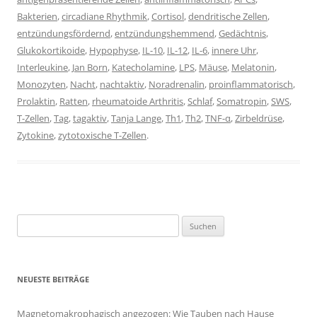
Bakterien
,
circadiane Rhythmik
,
Cortisol
,
dendritische Zellen
,
entzündungsfördernd
,
entzündungshemmend
,
Gedächtnis
,
Glukokortikoide
,
Hypophyse
,
IL-10
,
IL-12
,
IL-6
,
innere Uhr
,
Interleukine
,
Jan Born
,
Katecholamine
,
LPS
,
Mäuse
,
Melatonin
,
Monozyten
,
Nacht
,
nachtaktiv
,
Noradrenalin
,
proinflammatorisch
,
Prolaktin
,
Ratten
,
rheumatoide Arthritis
,
Schlaf
,
Somatropin
,
SWS
,
T-Zellen
,
Tag
,
tagaktiv
,
Tanja Lange
,
Th1
,
Th2
,
TNF-α
,
Zirbeldrüse
,
Zytokine
,
zytotoxische T-Zellen
.
Suchen
nach:
NEUESTE BEITRÄGE
Magnetomakrophagisch angezogen: Wie Tauben nach Hause