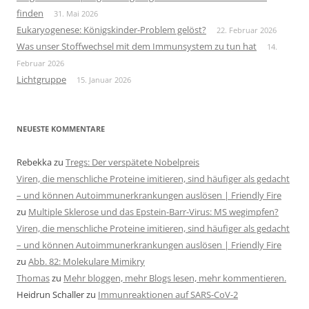
finden
31. Mai 2026
Eukaryogenese: Königskinder-Problem gelöst?
22. Februar 2026
Was unser Stoffwechsel mit dem Immunsystem zu tun hat
14.
Februar 2026
Lichtgruppe
15. Januar 2026
NEUESTE KOMMENTARE
Rebekka
zu
Tregs: Der verspätete Nobelpreis
Viren, die menschliche Proteine imitieren, sind häufiger als gedacht
– und können Autoimmunerkrankungen auslösen | Friendly Fire
zu
Multiple Sklerose und das Epstein-Barr-Virus: MS wegimpfen?
Viren, die menschliche Proteine imitieren, sind häufiger als gedacht
– und können Autoimmunerkrankungen auslösen | Friendly Fire
zu
Abb. 82: Molekulare Mimikry
Thomas
zu
Mehr bloggen, mehr Blogs lesen, mehr kommentieren.
Heidrun Schaller
zu
Immunreaktionen auf SARS-CoV-2