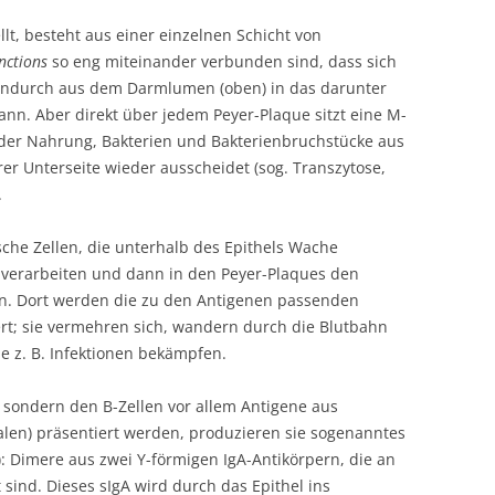
ellt, besteht aus einer einzelnen Schicht von
nctions
so eng miteinander verbunden sind, dass sich
hindurch aus dem Darmlumen (oben) in das darunter
nn. Aber direkt über jedem Peyer-Plaque sitzt eine M-
s der Nahrung, Bakterien und Bakterienbruchstücke aus
 Unterseite wieder ausscheidet (sog. Transzytose,
.
che Zellen, die unterhalb des Epithels Wache
u verarbeiten und dann in den Peyer-Plaques den
en. Dort werden die zu den Antigenen passenden
rt; sie vermehren sich, wandern durch die Blutbahn
e z. B. Infektionen bekämpfen.
t, sondern den B-Zellen vor allem Antigene aus
en) präsentiert werden, produzieren sie sogenanntes
: Dimere aus zwei Y-förmigen IgA-Antikörpern, die an
sind. Dieses sIgA wird durch das Epithel ins