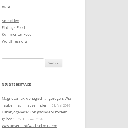
META
Anmelden
Eintrags-Feed
Kommentar-Feed
WordPress.org
Suchen
nach:
NEUESTE BEITRÄGE
Magnetomakrophagisch angezogen: Wie
Tauben nach Hause finden
31. Mai 2026
Eukaryogenese: Königskinder-Problem
gelöst?
22. Februar 2026
Was unser Stoffwechsel mit dem