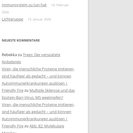
Immunsystem zu tun hat
14. Februar
2026
Lichtgruppe
15. Januar 2026
NEUESTE KOMMENTARE
Rebekka
zu
Tregs: Der verspätete
Nobelpreis
Viren, die menschliche Proteine imitieren,
sind häufiger als gedacht – und können
Autoimmunerkrankungen auslösen |
Friendly Fire
zu
Multiple Sklerose und das
Epstein-Barr-Virus: MS wegimpfen?
Viren, die menschliche Proteine imitieren,
sind häufiger als gedacht – und können
Autoimmunerkrankungen auslösen |
Friendly Fire
zu
Abb. 82: Molekulare