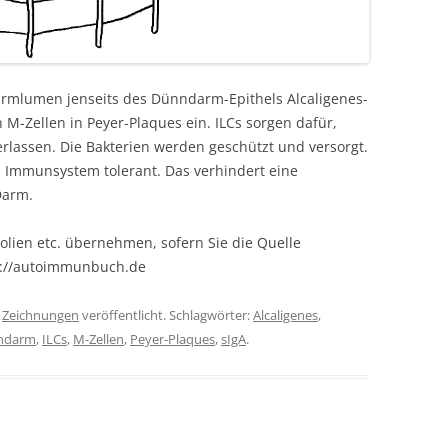
armlumen jenseits des Dünndarm-Epithels Alcaligenes-
 M-Zellen in Peyer-Plaques ein. ILCs sorgen dafür,
erlassen. Die Bakterien werden geschützt und versorgt.
 Immunsystem tolerant. Das verhindert eine
Darm.
olien etc. übernehmen, sofern Sie die Quelle
s://autoimmunbuch.de
r
Zeichnungen
veröffentlicht. Schlagwörter:
Alcaligenes
,
ndarm
,
ILCs
,
M-Zellen
,
Peyer-Plaques
,
sIgA
.