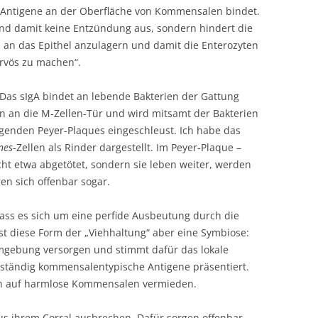
Antigene an der Oberfläche von Kommensalen bindet.
und damit keine Entzündung aus, sondern hindert die
 an das Epithel anzulagern und damit die Enterozyten
rvös zu machen“.
Das sIgA bindet an lebende Bakterien der Gattung
n an die M-Zellen-Tür und wird mitsamt der Bakterien
egenden Peyer-Plaques eingeschleust. Ich habe das
nes
-Zellen als Rinder dargestellt. Im Peyer-Plaque –
cht etwa abgetötet, sondern sie leben weiter, werden
en sich offenbar sogar.
dass es sich um eine perfide Ausbeutung durch die
st diese Form der „Viehhaltung“ aber eine Symbiose:
Umgebung versorgen und stimmt dafür das lokale
ständig kommensalentypische Antigene präsentiert.
en auf harmlose Kommensalen vermieden.
 aus ihrem Corral ausbrechen. Dafür sorgen offenbar