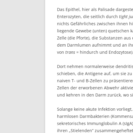
Das Epithel, hier als Palisade dargest
Enterozyten, die seitlich durch
tight ju
nichts Gefährliches zwischen ihnen 
liegende Gewebe (unten) quetschen ka
Zelle (die Pforte), die Substanzen au
dem Darmlumen aufnimmt und an ihrer
von
trans
= hindurch und Endozytose)
Dort nehmen normalerweise dendritis
schieben, die Antigene auf, um sie z
naiven T- und B-Zellen zu präsentier
Zellen der erworbenen Abwehr aktivie
und kehren in den Darm zurück, wo si
Solange keine akute Infektion vorlieg
harmlosen Darmbakterien (Kommensal
sekretorisches Immunglobulin A (sIgA)
ihren „Stielenden“ zusammengeheftet 