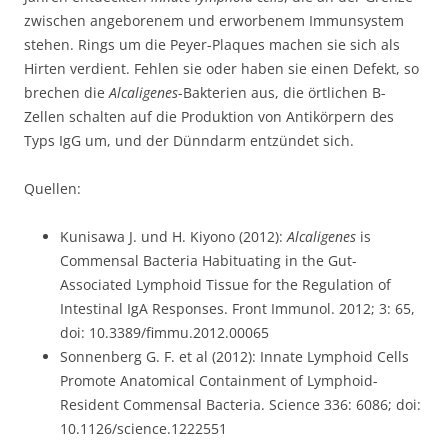
zwischen angeborenem und erworbenem Immunsystem
stehen. Rings um die Peyer-Plaques machen sie sich als
Hirten verdient. Fehlen sie oder haben sie einen Defekt, so
brechen die
Alcaligenes
-Bakterien aus, die örtlichen B-
Zellen schalten auf die Produktion von Antikörpern des
Typs IgG um, und der Dünndarm entzündet sich.
Quellen:
Kunisawa J. und H. Kiyono (2012):
Alcaligenes
is
Commensal Bacteria Habituating in the Gut-
Associated Lymphoid Tissue for the Regulation of
Intestinal IgA Responses. Front Immunol. 2012; 3: 65,
doi: 10.3389/fimmu.2012.00065
Sonnenberg G. F. et al (2012): Innate Lymphoid Cells
Promote Anatomical Containment of Lymphoid-
Resident Commensal Bacteria. Science 336: 6086; doi:
10.1126/science.1222551