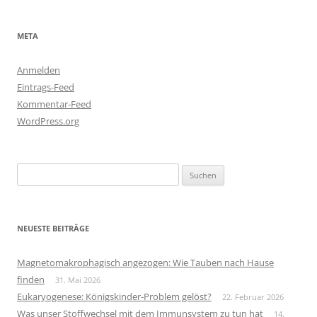
META
Anmelden
Eintrags-Feed
Kommentar-Feed
WordPress.org
Suchen
nach:
NEUESTE BEITRÄGE
Magnetomakrophagisch angezogen: Wie Tauben nach Hause
finden
31. Mai 2026
Eukaryogenese: Königskinder-Problem gelöst?
22. Februar 2026
Was unser Stoffwechsel mit dem Immunsystem zu tun hat
14.