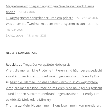
Magnetomakrophagisch angezogen: Wie Tauben nach Hause
finden
31. Mai 2026
Eukaryogenese: Königskinder-Problem gelöst?
22. Februar 2026
Was unser Stoffwechsel mit dem Immunsystem zu tun hat
14.
Februar 2026
Lichtgruppe
15. Januar 2026
NEUESTE KOMMENTARE
Rebekka
zu
Tregs: Der verspätete Nobelpreis
Viren, die menschliche Proteine imitieren, sind häufiger als gedacht
– und können Autoimmunerkrankungen auslösen | Friendly Fire
zu
Multiple Sklerose und das Epstein-Barr-Virus: MS wegimpfen?
Viren, die menschliche Proteine imitieren, sind häufiger als gedacht
– und können Autoimmunerkrankungen auslösen | Friendly Fire
zu
Abb. 82: Molekulare Mimikry
Thomas
zu
Mehr bloggen, mehr Blogs lesen, mehr kommentieren.