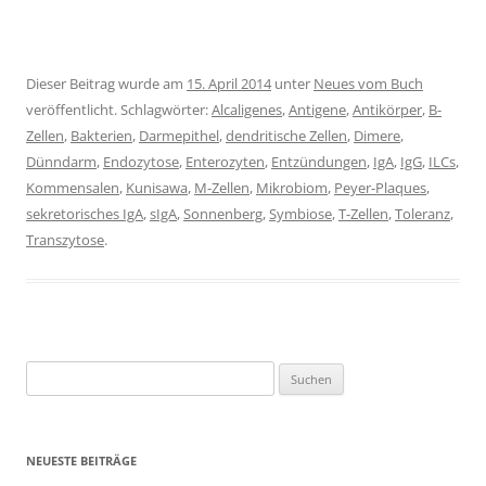
Dieser Beitrag wurde am
15. April 2014
unter
Neues vom Buch
veröffentlicht. Schlagwörter:
Alcaligenes
,
Antigene
,
Antikörper
,
B-
Zellen
,
Bakterien
,
Darmepithel
,
dendritische Zellen
,
Dimere
,
Dünndarm
,
Endozytose
,
Enterozyten
,
Entzündungen
,
IgA
,
IgG
,
ILCs
,
Kommensalen
,
Kunisawa
,
M-Zellen
,
Mikrobiom
,
Peyer-Plaques
,
sekretorisches IgA
,
sIgA
,
Sonnenberg
,
Symbiose
,
T-Zellen
,
Toleranz
,
Transzytose
.
Suchen
nach:
NEUESTE BEITRÄGE