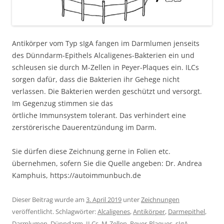
Antikörper vom Typ sIgA fangen im Darmlumen jenseits
des Dünndarm-Epithels Alcaligenes-Bakterien ein und
schleusen sie durch M-Zellen in Peyer-Plaques ein. ILCs
sorgen dafür, dass die Bakterien ihr Gehege nicht
verlassen. Die Bakterien werden geschützt und versorgt.
Im Gegenzug stimmen sie das
örtliche Immunsystem tolerant. Das verhindert eine
zerstörerische Dauerentzündung im Darm.
Sie dürfen diese Zeichnung gerne in Folien etc.
übernehmen, sofern Sie die Quelle angeben: Dr. Andrea
Kamphuis, https://autoimmunbuch.de
Dieser Beitrag wurde am
3. April 2019
unter
Zeichnungen
veröffentlicht. Schlagwörter:
Alcaligenes
,
Antikörper
,
Darmepithel
,
Darmlumen
,
Dünndarm
,
ILCs
,
M-Zellen
,
Peyer-Plaques
,
sIgA
.