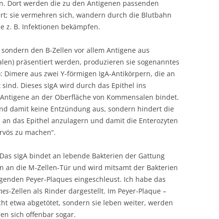
en. Dort werden die zu den Antigenen passenden
rt; sie vermehren sich, wandern durch die Blutbahn
e z. B. Infektionen bekämpfen.
t, sondern den B-Zellen vor allem Antigene aus
en) präsentiert werden, produzieren sie sogenanntes
: Dimere aus zwei Y-förmigen IgA-Antikörpern, die an
sind. Dieses sIgA wird durch das Epithel ins
Antigene an der Oberfläche von Kommensalen bindet.
und damit keine Entzündung aus, sondern hindert die
 an das Epithel anzulagern und damit die Enterozyten
rvös zu machen“.
Das sIgA bindet an lebende Bakterien der Gattung
n an die M-Zellen-Tür und wird mitsamt der Bakterien
egenden Peyer-Plaques eingeschleust. Ich habe das
nes
-Zellen als Rinder dargestellt. Im Peyer-Plaque –
cht etwa abgetötet, sondern sie leben weiter, werden
en sich offenbar sogar.