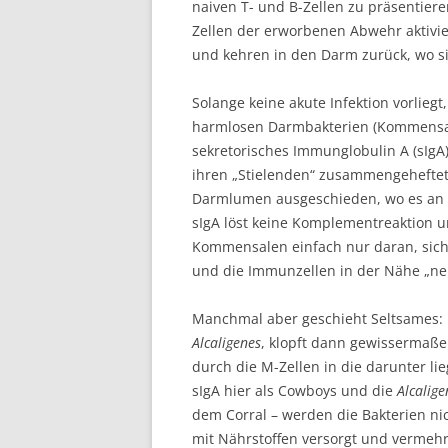
naiven T- und B-Zellen zu präsentier
Zellen der erworbenen Abwehr aktivie
und kehren in den Darm zurück, wo si
Solange keine akute Infektion vorlieg
harmlosen Darmbakterien (Kommensal
sekretorisches Immunglobulin A (sIgA)
ihren „Stielenden“ zusammengeheftet 
Darmlumen ausgeschieden, wo es an 
sIgA löst keine Komplementreaktion 
Kommensalen einfach nur daran, sich
und die Immunzellen in der Nähe „ne
Manchmal aber geschieht Seltsames: 
Alcaligenes
, klopft dann gewissermaße
durch die M-Zellen in die darunter li
sIgA hier als Cowboys und die
Alcalige
dem Corral – werden die Bakterien ni
mit Nährstoffen versorgt und vermehr