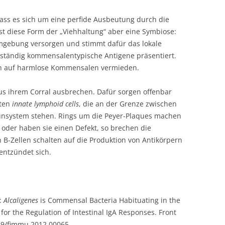
dass es sich um eine perfide Ausbeutung durch die
st diese Form der „Viehhaltung“ aber eine Symbiose:
Umgebung versorgen und stimmt dafür das lokale
ständig kommensalentypische Antigene präsentiert.
en auf harmlose Kommensalen vermieden.
 aus ihrem Corral ausbrechen. Dafür sorgen offenbar
kten
innate lymphoid cells
, die an der Grenze zwischen
ystem stehen. Rings um die Peyer-Plaques machen
ie oder haben sie einen Defekt, so brechen die
en B-Zellen schalten auf die Produktion von Antikörpern
ntzündet sich.
):
Alcaligenes
is Commensal Bacteria Habituating in the
or the Regulation of Intestinal IgA Responses. Front
389/fimmu.2012.00065