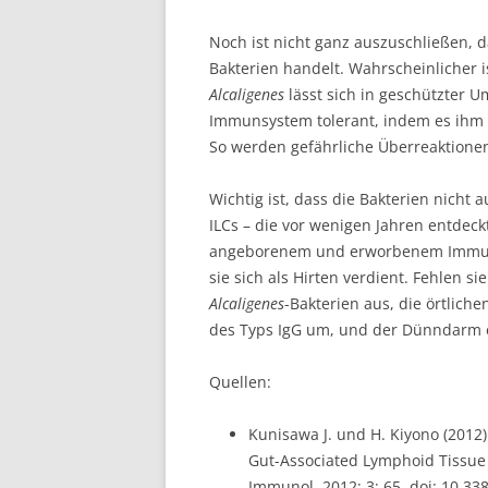
Noch ist nicht ganz auszuschließen, 
Bakterien handelt. Wahrscheinlicher i
Alcaligenes
lässt sich in geschützter 
Immunsystem tolerant, indem es ihm 
So werden gefährliche Überreaktion
Wichtig ist, dass die Bakterien nicht
ILCs – die vor wenigen Jahren entdec
angeborenem und erworbenem Immuns
sie sich als Hirten verdient. Fehlen s
Alcaligenes
-Bakterien aus, die örtlich
des Typs IgG um, und der Dünndarm e
Quellen:
Kunisawa J. und H. Kiyono (2012
Gut-Associated Lymphoid Tissue f
Immunol. 2012; 3: 65, doi: 10.3