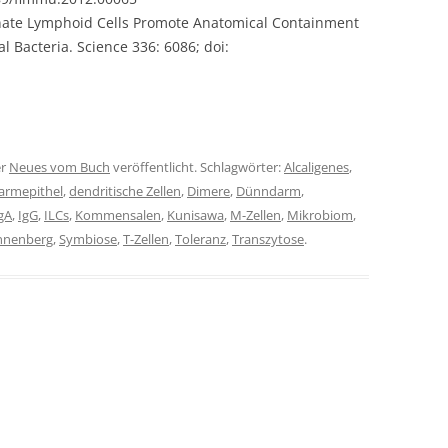
Innate Lymphoid Cells Promote Anatomical Containment
Bacteria. Science 336: 6086; doi:
er
Neues vom Buch
veröffentlicht. Schlagwörter:
Alcaligenes
,
armepithel
,
dendritische Zellen
,
Dimere
,
Dünndarm
,
gA
,
IgG
,
ILCs
,
Kommensalen
,
Kunisawa
,
M-Zellen
,
Mikrobiom
,
nnenberg
,
Symbiose
,
T-Zellen
,
Toleranz
,
Transzytose
.