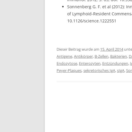
Sonnenberg G. F. et al (2012): 
of Lymphoid-Resident Commensal 
10.1126/science.1222551
Dieser Beitrag wurde am
15. April 2014
unt
Antigene
,
Antikörper
,
B-Zellen
,
Bakterien
,
D
Endozytose
,
Enterozyten
,
Entzündungen
,
I
Peyer-Plaques
,
sekretorisches IgA
,
sIgA
,
So