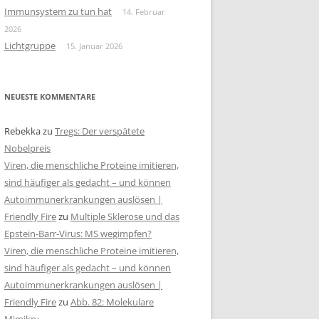
Immunsystem zu tun hat
14. Februar
2026
Lichtgruppe
15. Januar 2026
NEUESTE KOMMENTARE
Rebekka
zu
Tregs: Der verspätete
Nobelpreis
Viren, die menschliche Proteine imitieren,
sind häufiger als gedacht – und können
Autoimmunerkrankungen auslösen |
Friendly Fire
zu
Multiple Sklerose und das
Epstein-Barr-Virus: MS wegimpfen?
Viren, die menschliche Proteine imitieren,
sind häufiger als gedacht – und können
Autoimmunerkrankungen auslösen |
Friendly Fire
zu
Abb. 82: Molekulare