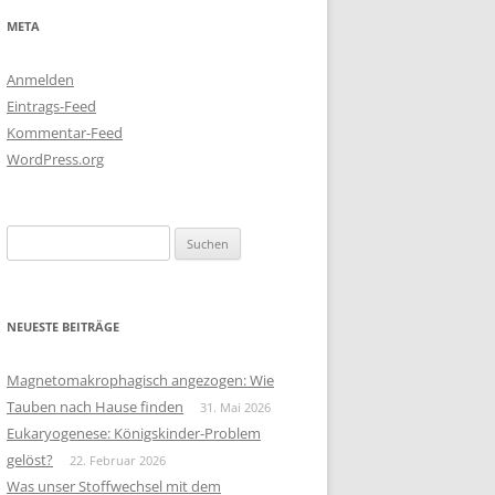
META
Anmelden
Eintrags-Feed
Kommentar-Feed
WordPress.org
Suchen
nach:
NEUESTE BEITRÄGE
Magnetomakrophagisch angezogen: Wie
Tauben nach Hause finden
31. Mai 2026
Eukaryogenese: Königskinder-Problem
gelöst?
22. Februar 2026
Was unser Stoffwechsel mit dem