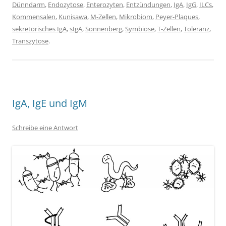
Dünndarm
,
Endozytose
,
Enterozyten
,
Entzündungen
,
IgA
,
IgG
,
ILCs
,
Kommensalen
,
Kunisawa
,
M-Zellen
,
Mikrobiom
,
Peyer-Plaques
,
sekretorisches IgA
,
sIgA
,
Sonnenberg
,
Symbiose
,
T-Zellen
,
Toleranz
,
Transzytose
.
IgA, IgE und IgM
Schreibe eine Antwort