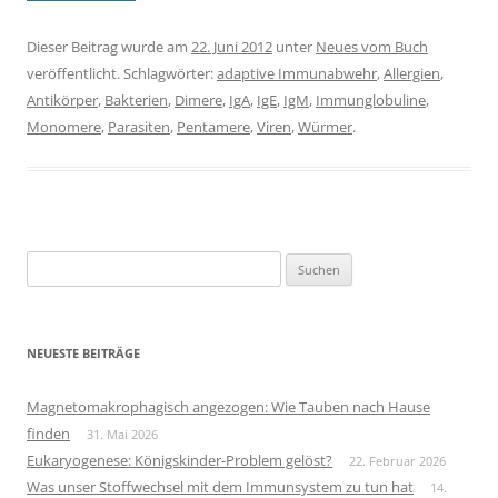
Dieser Beitrag wurde am
22. Juni 2012
unter
Neues vom Buch
veröffentlicht. Schlagwörter:
adaptive Immunabwehr
,
Allergien
,
Antikörper
,
Bakterien
,
Dimere
,
IgA
,
IgE
,
IgM
,
Immunglobuline
,
Monomere
,
Parasiten
,
Pentamere
,
Viren
,
Würmer
.
Suchen
nach:
NEUESTE BEITRÄGE
Magnetomakrophagisch angezogen: Wie Tauben nach Hause
finden
31. Mai 2026
Eukaryogenese: Königskinder-Problem gelöst?
22. Februar 2026
Was unser Stoffwechsel mit dem Immunsystem zu tun hat
14.