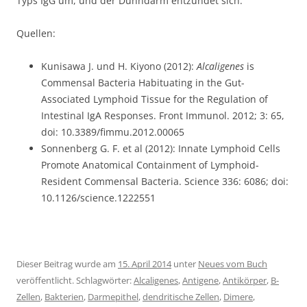
Typs IgG um, und der Dünndarm entzündet sich.
Quellen:
Kunisawa J. und H. Kiyono (2012):
Alcaligenes
is
Commensal Bacteria Habituating in the Gut-
Associated Lymphoid Tissue for the Regulation of
Intestinal IgA Responses. Front Immunol. 2012; 3: 65,
doi: 10.3389/fimmu.2012.00065
Sonnenberg G. F. et al (2012): Innate Lymphoid Cells
Promote Anatomical Containment of Lymphoid-
Resident Commensal Bacteria. Science 336: 6086; doi:
10.1126/science.1222551
Dieser Beitrag wurde am
15. April 2014
unter
Neues vom Buch
veröffentlicht. Schlagwörter:
Alcaligenes
,
Antigene
,
Antikörper
,
B-
Zellen
,
Bakterien
,
Darmepithel
,
dendritische Zellen
,
Dimere
,