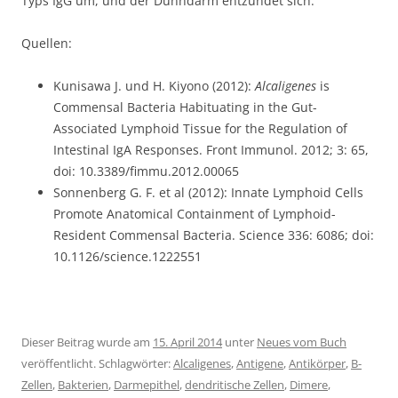
Typs IgG um, und der Dünndarm entzündet sich.
Quellen:
Kunisawa J. und H. Kiyono (2012):
Alcaligenes
is
Commensal Bacteria Habituating in the Gut-
Associated Lymphoid Tissue for the Regulation of
Intestinal IgA Responses. Front Immunol. 2012; 3: 65,
doi: 10.3389/fimmu.2012.00065
Sonnenberg G. F. et al (2012): Innate Lymphoid Cells
Promote Anatomical Containment of Lymphoid-
Resident Commensal Bacteria. Science 336: 6086; doi:
10.1126/science.1222551
Dieser Beitrag wurde am
15. April 2014
unter
Neues vom Buch
veröffentlicht. Schlagwörter:
Alcaligenes
,
Antigene
,
Antikörper
,
B-
Zellen
,
Bakterien
,
Darmepithel
,
dendritische Zellen
,
Dimere
,