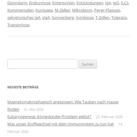
Dünndarm
,
Endozytose
,
Enterozyten
,
Entzündungen
,
IgA
,
IgG
,
ILCs
,
Kommensalen
,
Kunisawa
,
M-Zellen
,
Mikrobiom
,
Peyer-Plaques
,
sekretorisches IgA
,
sIgA
,
Sonnenberg
,
Symbiose
,
T-Zellen
,
Toleranz
,
Transzytose
.
Suchen
nach:
NEUESTE BEITRÄGE
Magnetomakrophagisch angezogen: Wie Tauben nach Hause
finden
31. Mai 2026
Eukaryogenese: Königskinder-Problem gelöst?
22. Februar 2026
Was unser Stoffwechsel mit dem Immunsystem zu tun hat
14.
Februar 2026