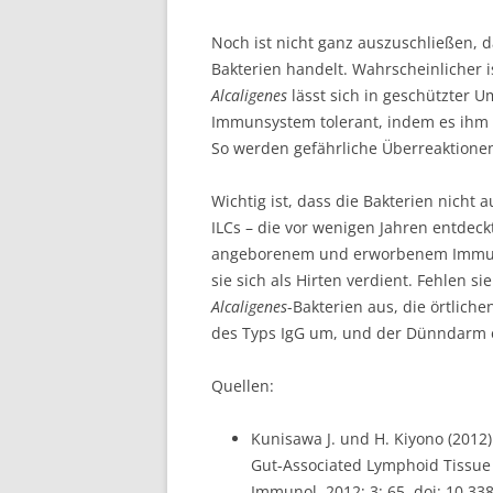
Noch ist nicht ganz auszuschließen, 
Bakterien handelt. Wahrscheinlicher i
Alcaligenes
lässt sich in geschützter 
Immunsystem tolerant, indem es ihm 
So werden gefährliche Überreaktion
Wichtig ist, dass die Bakterien nicht
ILCs – die vor wenigen Jahren entdec
angeborenem und erworbenem Immuns
sie sich als Hirten verdient. Fehlen s
Alcaligenes
-Bakterien aus, die örtlich
des Typs IgG um, und der Dünndarm e
Quellen:
Kunisawa J. und H. Kiyono (2012
Gut-Associated Lymphoid Tissue f
Immunol. 2012; 3: 65, doi: 10.3