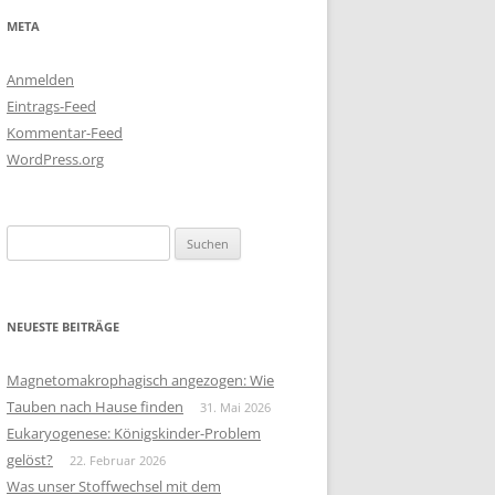
META
Anmelden
Eintrags-Feed
Kommentar-Feed
WordPress.org
Suchen
nach:
NEUESTE BEITRÄGE
Magnetomakrophagisch angezogen: Wie
Tauben nach Hause finden
31. Mai 2026
Eukaryogenese: Königskinder-Problem
gelöst?
22. Februar 2026
Was unser Stoffwechsel mit dem