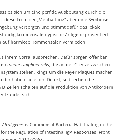
dass es sich um eine perfide Ausbeutung durch die
st diese Form der „Viehhaltung“ aber eine Symbiose:
Umgebung versorgen und stimmt dafür das lokale
ständig kommensalentypische Antigene präsentiert.
en auf harmlose Kommensalen vermieden.
 aus ihrem Corral ausbrechen. Dafür sorgen offenbar
kten
innate lymphoid cells
, die an der Grenze zwischen
ystem stehen. Rings um die Peyer-Plaques machen
ie oder haben sie einen Defekt, so brechen die
en B-Zellen schalten auf die Produktion von Antikörpern
ntzündet sich.
):
Alcaligenes
is Commensal Bacteria Habituating in the
or the Regulation of Intestinal IgA Responses. Front
389/fimmu.2012.00065