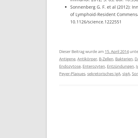
Sonnenberg G. F. et al (2012): 
of Lymphoid-Resident Commensal 
10.1126/science.1222551
Dieser Beitrag wurde am
15. April 2014
unt
Antigene
,
Antikörper
,
B-Zellen
,
Bakterien
,
D
Endozytose
,
Enterozyten
,
Entzündungen
,
I
Peyer-Plaques
,
sekretorisches IgA
,
sIgA
,
So