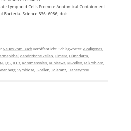
Innate Lymphoid Cells Promote Anatomical Containment
Bacteria. Science 336: 6086; doi:
er
Neues vom Buch
veröffentlicht. Schlagwörter:
Alcaligenes
,
armepithel
,
dendritische Zellen
,
Dimere
,
Dünndarm
,
gA
,
IgG
,
ILCs
,
Kommensalen
,
Kunisawa
,
M-Zellen
,
Mikrobiom
,
nnenberg
,
Symbiose
,
T-Zellen
,
Toleranz
,
Transzytose
.