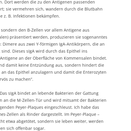
en. Dort werden die zu den Antigenen passenden
rt; sie vermehren sich, wandern durch die Blutbahn
e z. B. Infektionen bekämpfen.
t, sondern den B-Zellen vor allem Antigene aus
en) präsentiert werden, produzieren sie sogenanntes
: Dimere aus zwei Y-förmigen IgA-Antikörpern, die an
sind. Dieses sIgA wird durch das Epithel ins
Antigene an der Oberfläche von Kommensalen bindet.
und damit keine Entzündung aus, sondern hindert die
 an das Epithel anzulagern und damit die Enterozyten
rvös zu machen“.
Das sIgA bindet an lebende Bakterien der Gattung
n an die M-Zellen-Tür und wird mitsamt der Bakterien
egenden Peyer-Plaques eingeschleust. Ich habe das
nes
-Zellen als Rinder dargestellt. Im Peyer-Plaque –
cht etwa abgetötet, sondern sie leben weiter, werden
en sich offenbar sogar.