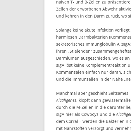
naiven T- und B-Zellen zu präsentier
Zellen der erworbenen Abwehr aktivie
und kehren in den Darm zurück, wo si
Solange keine akute Infektion vorlieg
harmlosen Darmbakterien (Kommensal
sekretorisches Immunglobulin A (sIgA)
ihren „Stielenden“ zusammengeheftet 
Darmlumen ausgeschieden, wo es an 
sIgA löst keine Komplementreaktion 
Kommensalen einfach nur daran, sich
und die Immunzellen in der Nähe „ne
Manchmal aber geschieht Seltsames: 
Alcaligenes
, klopft dann gewissermaße
durch die M-Zellen in die darunter li
sIgA hier als Cowboys und die
Alcalige
dem Corral – werden die Bakterien ni
mit Nährstoffen versorgt und vermehr