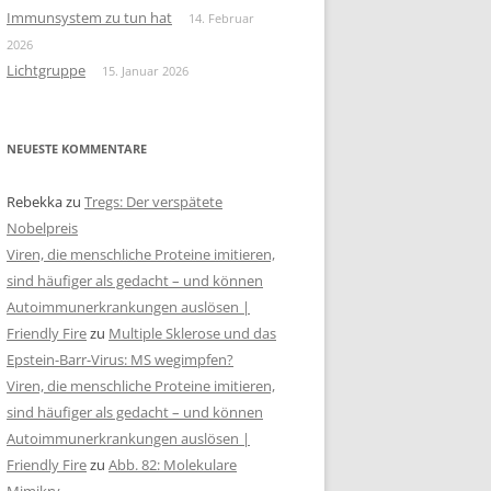
Immunsystem zu tun hat
14. Februar
2026
Lichtgruppe
15. Januar 2026
NEUESTE KOMMENTARE
Rebekka
zu
Tregs: Der verspätete
Nobelpreis
Viren, die menschliche Proteine imitieren,
sind häufiger als gedacht – und können
Autoimmunerkrankungen auslösen |
Friendly Fire
zu
Multiple Sklerose und das
Epstein-Barr-Virus: MS wegimpfen?
Viren, die menschliche Proteine imitieren,
sind häufiger als gedacht – und können
Autoimmunerkrankungen auslösen |
Friendly Fire
zu
Abb. 82: Molekulare