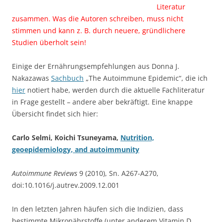
Literatur
zusammen. Was die Autoren schreiben, muss nicht
stimmen und kann z. B. durch neuere, gründlichere
Studien überholt sein!
Einige der Ernährungsempfehlungen aus Donna J.
Nakazawas
Sachbuch
„The Autoimmune Epidemic“, die ich
hier
notiert habe, werden durch die aktuelle Fachliteratur
in Frage gestellt – andere aber bekräftigt. Eine knappe
Übersicht findet sich hier:
Carlo Selmi, Koichi Tsuneyama,
Nutrition,
geoepidemiology, and autoimmunity
Autoimmune Reviews
9 (2010), Sn. A267-A270,
doi:10.1016/j.autrev.2009.12.001
In den letzten Jahren häufen sich die Indizien, dass
bestimmte Mikronährstoffe (unter anderem Vitamin D,