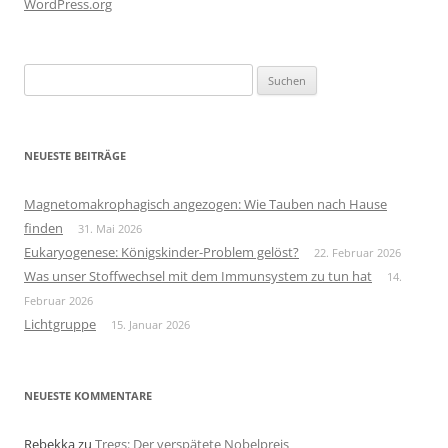
WordPress.org
Suchen
nach:
NEUESTE BEITRÄGE
Magnetomakrophagisch angezogen: Wie Tauben nach Hause
finden
31. Mai 2026
Eukaryogenese: Königskinder-Problem gelöst?
22. Februar 2026
Was unser Stoffwechsel mit dem Immunsystem zu tun hat
14.
Februar 2026
Lichtgruppe
15. Januar 2026
NEUESTE KOMMENTARE
Rebekka
zu
Tregs: Der verspätete Nobelpreis