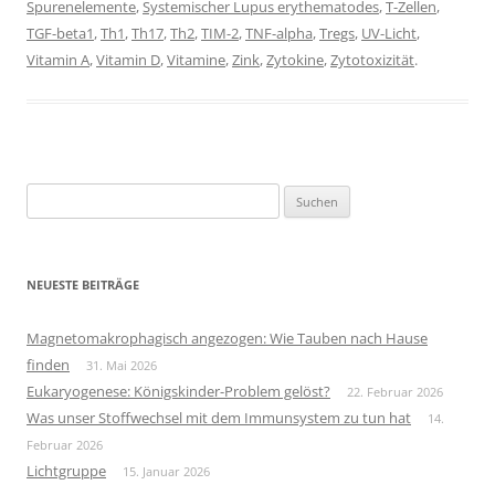
Spurenelemente
,
Systemischer Lupus erythematodes
,
T-Zellen
,
TGF-beta1
,
Th1
,
Th17
,
Th2
,
TIM-2
,
TNF-alpha
,
Tregs
,
UV-Licht
,
Vitamin A
,
Vitamin D
,
Vitamine
,
Zink
,
Zytokine
,
Zytotoxizität
.
Suchen
nach:
NEUESTE BEITRÄGE
Magnetomakrophagisch angezogen: Wie Tauben nach Hause
finden
31. Mai 2026
Eukaryogenese: Königskinder-Problem gelöst?
22. Februar 2026
Was unser Stoffwechsel mit dem Immunsystem zu tun hat
14.
Februar 2026
Lichtgruppe
15. Januar 2026