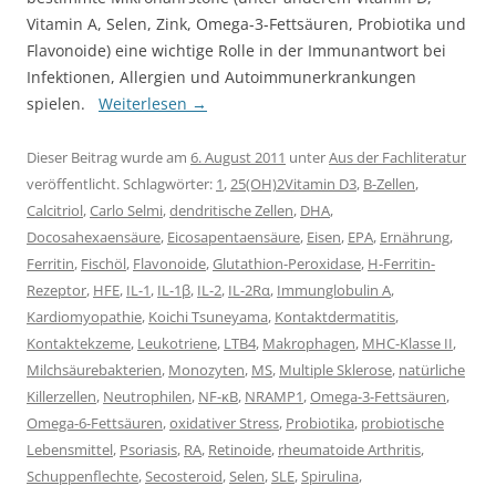
Vitamin A, Selen, Zink, Omega-3-Fettsäuren, Probiotika und
Flavonoide) eine wichtige Rolle in der Immunantwort bei
Infektionen, Allergien und Autoimmunerkrankungen
spielen.
Weiterlesen
→
Dieser Beitrag wurde am
6. August 2011
unter
Aus der Fachliteratur
veröffentlicht. Schlagwörter:
1
,
25(OH)2Vitamin D3
,
B-Zellen
,
Calcitriol
,
Carlo Selmi
,
dendritische Zellen
,
DHA
,
Docosahexaensäure
,
Eicosapentaensäure
,
Eisen
,
EPA
,
Ernährung
,
Ferritin
,
Fischöl
,
Flavonoide
,
Glutathion-Peroxidase
,
H-Ferritin-
Rezeptor
,
HFE
,
IL-1
,
IL-1β
,
IL-2
,
IL-2Rα
,
Immunglobulin A
,
Kardiomyopathie
,
Koichi Tsuneyama
,
Kontaktdermatitis
,
Kontaktekzeme
,
Leukotriene
,
LTB4
,
Makrophagen
,
MHC-Klasse II
,
Milchsäurebakterien
,
Monozyten
,
MS
,
Multiple Sklerose
,
natürliche
Killerzellen
,
Neutrophilen
,
NF-κB
,
NRAMP1
,
Omega-3-Fettsäuren
,
Omega-6-Fettsäuren
,
oxidativer Stress
,
Probiotika
,
probiotische
Lebensmittel
,
Psoriasis
,
RA
,
Retinoide
,
rheumatoide Arthritis
,
Schuppenflechte
,
Secosteroid
,
Selen
,
SLE
,
Spirulina
,