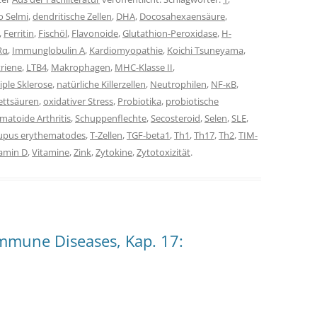
o Selmi
,
dendritische Zellen
,
DHA
,
Docosahexaensäure
,
,
Ferritin
,
Fischöl
,
Flavonoide
,
Glutathion-Peroxidase
,
H-
Rα
,
Immunglobulin A
,
Kardiomyopathie
,
Koichi Tsuneyama
,
riene
,
LTB4
,
Makrophagen
,
MHC-Klasse II
,
iple Sklerose
,
natürliche Killerzellen
,
Neutrophilen
,
NF-κB
,
ettsäuren
,
oxidativer Stress
,
Probiotika
,
probiotische
matoide Arthritis
,
Schuppenflechte
,
Secosteroid
,
Selen
,
SLE
,
Lupus erythematodes
,
T-Zellen
,
TGF-beta1
,
Th1
,
Th17
,
Th2
,
TIM-
tamin D
,
Vitamine
,
Zink
,
Zytokine
,
Zytotoxizität
.
immune Diseases, Kap. 17: