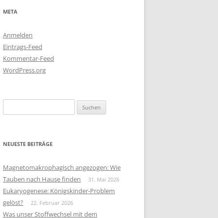
META
Anmelden
Eintrags-Feed
Kommentar-Feed
WordPress.org
Suchen
nach:
NEUESTE BEITRÄGE
Magnetomakrophagisch angezogen: Wie
Tauben nach Hause finden
31. Mai 2026
Eukaryogenese: Königskinder-Problem
gelöst?
22. Februar 2026
Was unser Stoffwechsel mit dem