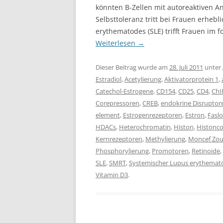
könnten B-Zellen mit autoreaktiven A
Selbsttoleranz tritt bei Frauen erheb
erythematodes (SLE) trifft Frauen im 
Weiterlesen
→
Dieser Beitrag wurde am
28. Juli 2011
unter
Estradiol
,
Acetylierung
,
Aktivatorprotein 1
,
Catechol-Estrogene
,
CD154
,
CD25
,
CD4
,
ChI
Corepressoren
,
CREB
,
endokrine Disruptor
element
,
Estrogenrezeptoren
,
Estron
,
Fasl
HDACs
,
Heterochromatin
,
Histon
,
Histonc
Kernrezeptoren
,
Methylierung
,
Moncef Zou
Phosphorylierung
,
Promotoren
,
Retinoide
,
SLE
,
SMRT
,
Systemischer Lupus erythemat
Vitamin D3
.