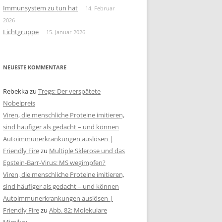
Immunsystem zu tun hat
14. Februar
2026
Lichtgruppe
15. Januar 2026
NEUESTE KOMMENTARE
Rebekka
zu
Tregs: Der verspätete
Nobelpreis
Viren, die menschliche Proteine imitieren,
sind häufiger als gedacht – und können
Autoimmunerkrankungen auslösen |
Friendly Fire
zu
Multiple Sklerose und das
Epstein-Barr-Virus: MS wegimpfen?
Viren, die menschliche Proteine imitieren,
sind häufiger als gedacht – und können
Autoimmunerkrankungen auslösen |
Friendly Fire
zu
Abb. 82: Molekulare