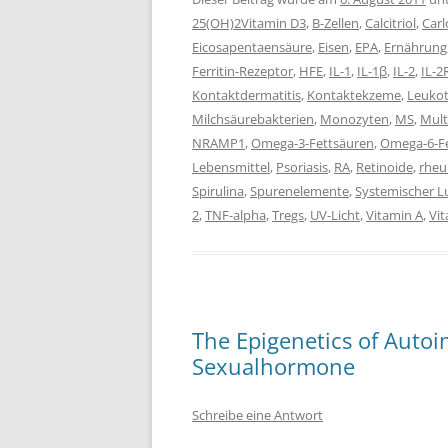
25(OH)2Vitamin D3
,
B-Zellen
,
Calcitriol
,
Carl
Eicosapentaensäure
,
Eisen
,
EPA
,
Ernährung
Ferritin-Rezeptor
,
HFE
,
IL-1
,
IL-1β
,
IL-2
,
IL-2
Kontaktdermatitis
,
Kontaktekzeme
,
Leukot
Milchsäurebakterien
,
Monozyten
,
MS
,
Mult
NRAMP1
,
Omega-3-Fettsäuren
,
Omega-6-F
Lebensmittel
,
Psoriasis
,
RA
,
Retinoide
,
rheu
Spirulina
,
Spurenelemente
,
Systemischer 
2
,
TNF-alpha
,
Tregs
,
UV-Licht
,
Vitamin A
,
Vi
The Epigenetics of Auto
Sexualhormone
Schreibe eine Antwort