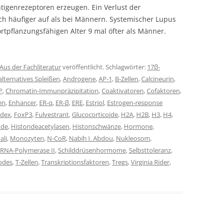
ntigenrezeptoren erzeugen. Ein Verlust der
lich häufiger auf als bei Männern. Systemischer Lupus
fortpflanzungsfähigen Alter 9 mal öfter als Männer.
Aus der Fachliteratur
veröffentlicht. Schlagwörter:
17β-
alternatives Spleißen
,
Androgene
,
AP-1
,
B-Zellen
,
Calcineurin
,
P
,
Chromatin-Immunpräzipitation
,
Coaktivatoren
,
Cofaktoren
,
en
,
Enhancer
,
ER-α
,
ER-β
,
ERE
,
Estriol
,
Estrogen-response
odex
,
FoxP3
,
Fulvestrant
,
Glucocorticoide
,
H2A
,
H2B
,
H3
,
H4
,
ode
,
Histondeacetylasen
,
Histonschwänze
,
Hormone
,
ali
,
Monozyten
,
N-CoR
,
Nabih I. Abdou
,
Nukleosom
,
RNA-Polymerase II
,
Schilddrüsenhormome
,
Selbsttoleranz
,
odes
,
T-Zellen
,
Transkriptionsfaktoren
,
Tregs
,
Virginia Rider
,