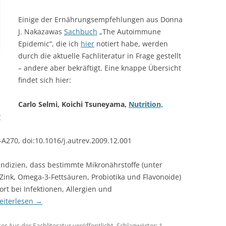
Einige der Ernährungsempfehlungen aus Donna
J. Nakazawas
Sachbuch
„The Autoimmune
Epidemic“, die ich
hier
notiert habe, werden
durch die aktuelle Fachliteratur in Frage gestellt
– andere aber bekräftigt. Eine knappe Übersicht
findet sich hier:
Carlo Selmi, Koichi Tsuneyama,
Nutrition,
y
-A270, doi:10.1016/j.autrev.2009.12.001
 Indizien, dass bestimmte Mikronährstoffe (unter
Zink, Omega-3-Fettsäuren, Probiotika und Flavonoide)
rt bei Infektionen, Allergien und
eiterlesen
→
ter
Aus der Fachliteratur
veröffentlicht. Schlagwörter:
1
,