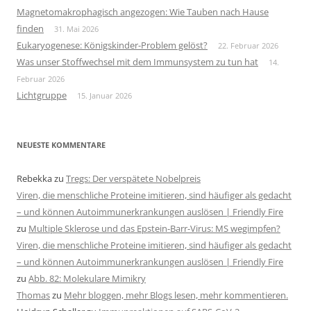
Magnetomakrophagisch angezogen: Wie Tauben nach Hause
finden
31. Mai 2026
Eukaryogenese: Königskinder-Problem gelöst?
22. Februar 2026
Was unser Stoffwechsel mit dem Immunsystem zu tun hat
14.
Februar 2026
Lichtgruppe
15. Januar 2026
NEUESTE KOMMENTARE
Rebekka
zu
Tregs: Der verspätete Nobelpreis
Viren, die menschliche Proteine imitieren, sind häufiger als gedacht
– und können Autoimmunerkrankungen auslösen | Friendly Fire
zu
Multiple Sklerose und das Epstein-Barr-Virus: MS wegimpfen?
Viren, die menschliche Proteine imitieren, sind häufiger als gedacht
– und können Autoimmunerkrankungen auslösen | Friendly Fire
zu
Abb. 82: Molekulare Mimikry
Thomas
zu
Mehr bloggen, mehr Blogs lesen, mehr kommentieren.