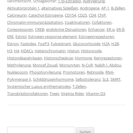
veröffentlicht. Schlagwörter:
17β-Estradiol
,
Acetylierung
,
Aktivatorprotein 1
,
alternatives Spleißen
,
Androgene
,
AP-1
,
B-Zellen
,
Calcineurin
,
Catechol-Estrogene
,
CD154
,
CD25
,
CD4
,
ChIP
,
Chromatin-Immunpräzipitation
,
Coaktivatoren
,
Cofaktoren
,
Corepressoren
,
CREB
,
endokrine Disruptoren
,
Enhancer
,
ER-α
,
ER-β
,
ERE
,
Estriol
,
Estrogen-response element
,
Estrogenrezeptoren
,
Estron
,
Faslodex
,
FoxP3
,
Fulvestrant
,
Glucocorticoide
,
H2A
,
H2B
,
H3
,
H4
,
HDACs
,
Heterochromatin
,
Histon
,
Histoncode
,
Histondeacetylasen
,
Histonschwänze
,
Hormone
,
Kernrezeptoren
,
Methylierung
,
Moncef Zouali
,
Monozyten
,
N-CoR
,
Nabih I. Abdou
,
Nukleosom
,
Phosphorylierung
,
Promotoren
,
Retinoide
,
RNA-
Polymerase II
,
Schilddrüsenhormome
,
Selbsttoleranz
,
SLE
,
SMRT
,
Systemischer Lupus erythematodes
,
T-Zellen
,
Transkriptionsfaktoren
,
Tregs
,
Virginia Rider
,
Vitamin D3
.
Suchen