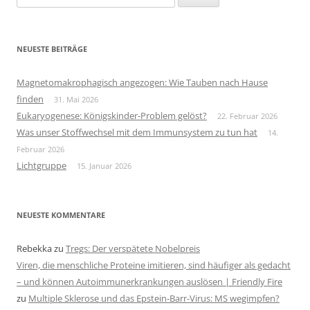
nach:
NEUESTE BEITRÄGE
Magnetomakrophagisch angezogen: Wie Tauben nach Hause
finden
31. Mai 2026
Eukaryogenese: Königskinder-Problem gelöst?
22. Februar 2026
Was unser Stoffwechsel mit dem Immunsystem zu tun hat
14.
Februar 2026
Lichtgruppe
15. Januar 2026
NEUESTE KOMMENTARE
Rebekka
zu
Tregs: Der verspätete Nobelpreis
Viren, die menschliche Proteine imitieren, sind häufiger als gedacht
– und können Autoimmunerkrankungen auslösen | Friendly Fire
zu
Multiple Sklerose und das Epstein-Barr-Virus: MS wegimpfen?