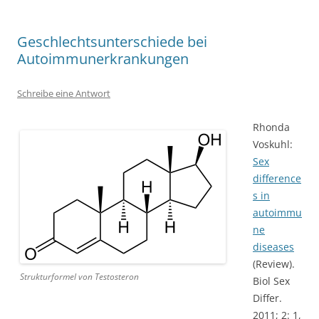
Geschlechtsunterschiede bei
Autoimmunerkrankungen
Schreibe eine Antwort
Rhonda
Voskuhl:
Sex
difference
s in
autoimmu
ne
diseases
(Review).
Strukturformel von Testosteron
Biol Sex
Differ.
2011; 2: 1,