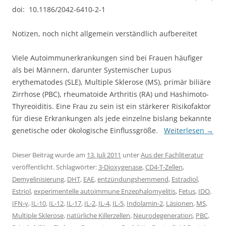
doi: 10.1186/2042-6410-2-1
Notizen, noch nicht allgemein verständlich aufbereitet
Viele Autoimmunerkrankungen sind bei Frauen häufiger
als bei Männern, darunter Systemischer Lupus
erythematodes (SLE), Multiple Sklerose (MS), primär biliäre
Zirrhose (PBC), rheumatoide Arthritis (RA) und Hashimoto-
Thyreoiditis. Eine Frau zu sein ist ein stärkerer Risikofaktor
für diese Erkrankungen als jede einzelne bislang bekannte
genetische oder ökologische Einflussgröße.
Weiterlesen
→
Dieser Beitrag wurde am
13. Juli 2011
unter
Aus der Fachliteratur
veröffentlicht. Schlagwörter:
3-Dioxygenase
,
CD4-T-Zellen
,
Demyelinisierung
,
DHT
,
EAE
,
entzündungshemmend
,
Estradiol
,
Estriol
,
experimentelle autoimmune Enzephalomyelitis
,
Fetus
,
IDO
,
IFN-γ
,
IL-10
,
IL-12
,
IL-17
,
IL-2
,
IL-4
,
IL-5
,
Indolamin-2
,
Läsionen
,
MS
,
Multiple Sklerose
,
natürliche Killerzellen
,
Neurodegeneration
,
PBC
,