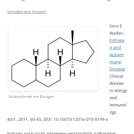
Schreibe eine Antwort
Sara E.
Walker,
Estroge
n and
Autoim
mune
Disease
.
Clinical
Reviews
in Allergy
Strukturformel von Estrogen
and
Immunol
ogy
,
40/1, 2011, 60-65, DOI: 10.1007/s12016-010-8199-x
Notizen noch nicht allgemein verständlich aufbereitet