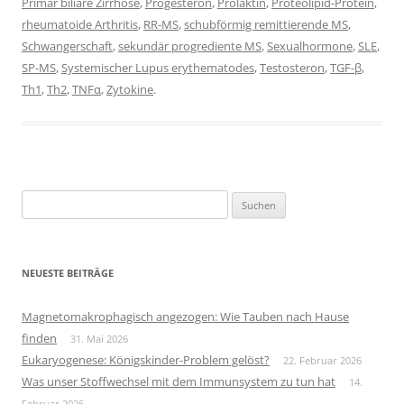
Primär biliäre Zirrhose
,
Progesteron
,
Prolaktin
,
Proteolipid-Protein
,
rheumatoide Arthritis
,
RR-MS
,
schubförmig remittierende MS
,
Schwangerschaft
,
sekundär progrediente MS
,
Sexualhormone
,
SLE
,
SP-MS
,
Systemischer Lupus erythematodes
,
Testosteron
,
TGF-β
,
Th1
,
Th2
,
TNFα
,
Zytokine
.
Suchen
nach:
NEUESTE BEITRÄGE
Magnetomakrophagisch angezogen: Wie Tauben nach Hause
finden
31. Mai 2026
Eukaryogenese: Königskinder-Problem gelöst?
22. Februar 2026
Was unser Stoffwechsel mit dem Immunsystem zu tun hat
14.
Februar 2026