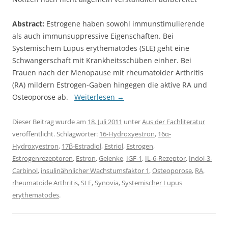
Abstract:
Estrogene haben sowohl immunstimulierende
als auch immunsuppressive Eigenschaften. Bei
Systemischem Lupus erythematodes (SLE) geht eine
Schwangerschaft mit Krankheitsschüben einher. Bei
Frauen nach der Menopause mit rheumatoider Arthritis
(RA) mildern Estrogen-Gaben hingegen die aktive RA und
Osteoporose ab.
Weiterlesen
→
Dieser Beitrag wurde am
18. Juli 2011
unter
Aus der Fachliteratur
veröffentlicht. Schlagwörter:
16-Hydroxyestron
,
16α-
Hydroxyestron
,
17β-Estradiol
,
Estriol
,
Estrogen
,
Estrogenrezeptoren
,
Estron
,
Gelenke
,
IGF-1
,
IL-6-Rezeptor
,
Indol-3-
Carbinol
,
insulinähnlicher Wachstumsfaktor 1
,
Osteoporose
,
RA
,
rheumatoide Arthritis
,
SLE
,
Synovia
,
Systemischer Lupus
erythematodes
.