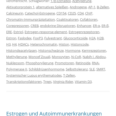
veröffentlicht. Schlagwörter:
17β-Estradiol
,
Acetylierung
,
Aktivatorprotein 1
,
alternatives Spleißen
,
Androgene
,
AP-1
,
B-Zellen
,
Calcineurin
,
Catechol-Estrogene
,
CD154
,
CD25
,
CD4
,
ChIP
,
Chromatin-Immunpräzipitation
,
Coaktivatoren
,
Cofaktoren
,
Corepressoren
,
CREB
,
endokrine Disruptoren
,
Enhancer
,
ER-α
,
ER-β
,
ERE
,
Estriol
,
Estrogen-response element
,
Estrogenrezeptoren
,
Estron
,
Faslodex
,
FoxP3
,
Fulvestrant
,
Glucocorticoide
,
H2A
,
H2B
,
H3
,
H4
,
HDACs
,
Heterochromatin
,
Histon
,
Histoncode
,
Histondeacetylasen
,
Histonschwänze
,
Hormone
,
Kernrezeptoren
,
Methylierung
,
Moncef Zouali
,
Monozyten
,
N-CoR
,
Nabih I. Abdou
,
Nukleosom
,
Phosphorylierung
,
Promotoren
,
Retinoide
,
RNA-
Polymerase II
,
Schilddrüsenhormome
,
Selbsttoleranz
,
SLE
,
SMRT
,
Systemischer Lupus erythematodes
,
T-Zellen
,
Transkriptionsfaktoren
,
Tregs
,
Virginia Rider
,
Vitamin D3
.
Estrogen und Autoimmunerkrankungen