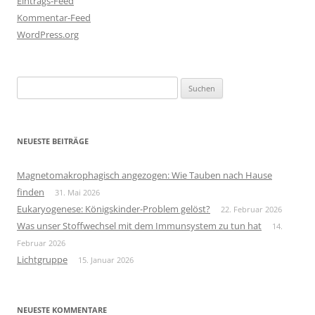
Eintrags-Feed
Kommentar-Feed
WordPress.org
Suchen
nach:
NEUESTE BEITRÄGE
Magnetomakrophagisch angezogen: Wie Tauben nach Hause
finden
31. Mai 2026
Eukaryogenese: Königskinder-Problem gelöst?
22. Februar 2026
Was unser Stoffwechsel mit dem Immunsystem zu tun hat
14.
Februar 2026
Lichtgruppe
15. Januar 2026
NEUESTE KOMMENTARE