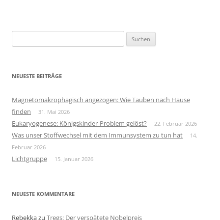
Suchen
nach:
NEUESTE BEITRÄGE
Magnetomakrophagisch angezogen: Wie Tauben nach Hause
finden
31. Mai 2026
Eukaryogenese: Königskinder-Problem gelöst?
22. Februar 2026
Was unser Stoffwechsel mit dem Immunsystem zu tun hat
14.
Februar 2026
Lichtgruppe
15. Januar 2026
NEUESTE KOMMENTARE
Rebekka
zu
Tregs: Der verspätete Nobelpreis