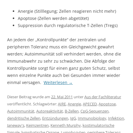
Anergie (Stilllegung; Zellen reagieren nicht mehr)
Apoptose (Zellen werden abgetötet)
Suppression durch regulatorische T-Zellen (Tregs)
An jedem der „Kontrollpunkte“ der zentralen und
peripheren Toleranz muss ein Gleichgewicht gewahrt
werden; Autoimmunität soll verhindert werden, ohne die
Immunabwehr zu sehr zu schwächen. Die Abfolge der
Kontrollpunkte sorgt für einen ganz guten Schutz, selbst
wenn einzelne Punkte auch bei Gesunden immer wieder
einmal versagen.
Weiterlesen
→
Dieser Beitrag wurde am
22. Mai 2011
unter
Aus der Fachliteratur
veröffentlicht. Schlagwörter:
AIRE
,
Anergie
,
APECED
,
Apoptose
,
Autoimmunität
,
Autoreaktivität
,
B-Zellen
,
CpG-Sequenzen
,
dendritische Zellen
,
Entzündungen
,
IgG
,
Immunobiology
,
Infektion
,
Janeway's
,
Keimzentren
,
Kenneth Murphy
,
kostimulatorische
Signale
,
lymphatische Organe
,
Lymphozyten
,
periphere Toleranz
,