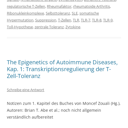
regulatorische T-Zellen
,
Rheumafaktor
,
rheumatoide Arthritis
,
Ribonukleinkomplexe
,
Selbsttoleranz
,
SLE
,
somatische
Hypermutation
,
Suppression
,
T-Zellen
,
TLR
,
TLR-7
,
TLR-8
,
TLR-9
,
Toll-Hypothese
,
zentrale Toleranz
,
Zytokine
.
The Epigenetics of Autoimmune Diseases,
Kap. 1: Transkriptionsregulierung der T-
Zell-Toleranz
Schreibe eine Antwort
Notizen zum 1. Kapitel des Buches von Moncef Zouali (Hg.),
Autoren: Brian T. Abe et al.; noch nicht allgemein
verständlich aufbereitet