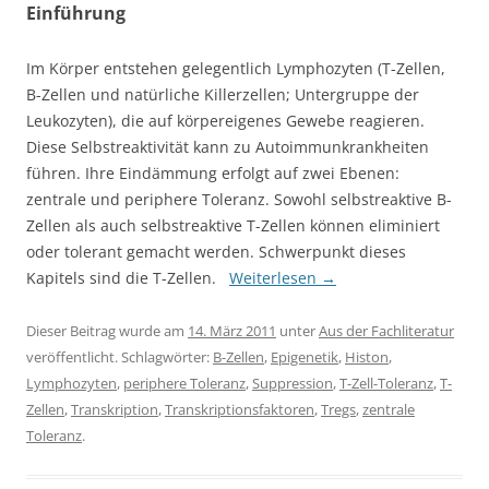
Einführung
Im Körper entstehen gelegentlich Lymphozyten (T-Zellen,
B-Zellen und natürliche Killerzellen; Untergruppe der
Leukozyten), die auf körpereigenes Gewebe reagieren.
Diese Selbstreaktivität kann zu Autoimmunkrankheiten
führen. Ihre Eindämmung erfolgt auf zwei Ebenen:
zentrale und periphere Toleranz. Sowohl selbstreaktive B-
Zellen als auch selbstreaktive T-Zellen können eliminiert
oder tolerant gemacht werden. Schwerpunkt dieses
Kapitels sind die T-Zellen.
Weiterlesen
→
Dieser Beitrag wurde am
14. März 2011
unter
Aus der Fachliteratur
veröffentlicht. Schlagwörter:
B-Zellen
,
Epigenetik
,
Histon
,
Lymphozyten
,
periphere Toleranz
,
Suppression
,
T-Zell-Toleranz
,
T-
Zellen
,
Transkription
,
Transkriptionsfaktoren
,
Tregs
,
zentrale
Toleranz
.