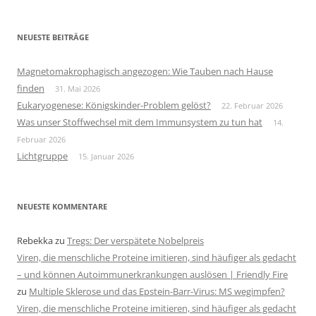
NEUESTE BEITRÄGE
Magnetomakrophagisch angezogen: Wie Tauben nach Hause
finden
31. Mai 2026
Eukaryogenese: Königskinder-Problem gelöst?
22. Februar 2026
Was unser Stoffwechsel mit dem Immunsystem zu tun hat
14.
Februar 2026
Lichtgruppe
15. Januar 2026
NEUESTE KOMMENTARE
Rebekka
zu
Tregs: Der verspätete Nobelpreis
Viren, die menschliche Proteine imitieren, sind häufiger als gedacht
– und können Autoimmunerkrankungen auslösen | Friendly Fire
zu
Multiple Sklerose und das Epstein-Barr-Virus: MS wegimpfen?
Viren, die menschliche Proteine imitieren, sind häufiger als gedacht