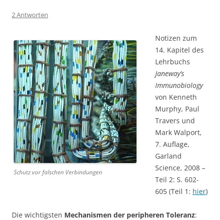
2 Antworten
Notizen zum
14. Kapitel des
Lehrbuchs
Janeway’s
Immunobiology
von Kenneth
Murphy, Paul
Travers und
Mark Walport,
7. Auflage,
Garland
Science, 2008 –
Schutz vor falschen Verbindungen
Teil 2: S. 602-
605 (Teil 1:
hier
)
Die wichtigsten
Mechanismen der peripheren Toleranz
: