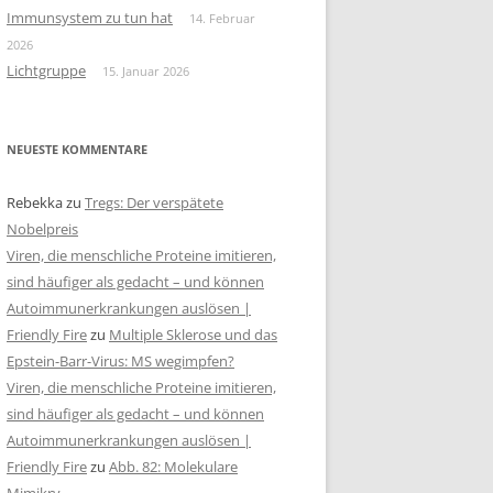
Immunsystem zu tun hat
14. Februar
2026
Lichtgruppe
15. Januar 2026
NEUESTE KOMMENTARE
Rebekka
zu
Tregs: Der verspätete
Nobelpreis
Viren, die menschliche Proteine imitieren,
sind häufiger als gedacht – und können
Autoimmunerkrankungen auslösen |
Friendly Fire
zu
Multiple Sklerose und das
Epstein-Barr-Virus: MS wegimpfen?
Viren, die menschliche Proteine imitieren,
sind häufiger als gedacht – und können
Autoimmunerkrankungen auslösen |
Friendly Fire
zu
Abb. 82: Molekulare