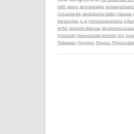
AIRE
,
Altern
,
Ammenzellen
,
Antigenpräsent
Coxsackie B4
,
dendritische Zellen
,
Epitope
,
Körperchen
,
IL-6
,
Immunoseneszenz
,
Infl
mTEC
,
Multiple Sklerose
,
Myasthenia gravis
Proinsulin
,
rheumatoide Arthritis
,
SLE
,
syst
Thewissen
,
Thymom
,
Thymus
,
Thymus-Epit