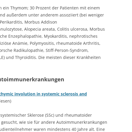
n ein Thymom; 30 Prozent der Patienten mit einem
 außerdem unter anderem assoziiert (bei weniger
 Perikarditis, Morbus Addison
nulozytose, Alopecia areata, Colitis ulcerosa, Morbus
che Enzephalopathie, Myokarditis, nephrotisches
ziöse Anämie, Polymyositis, rheumatoide Arthritis,
orsche Radikulopathie, Stiff-Person-Syndrom,
E) und Thyroiditis. Die meisten dieser Krankheiten
 Autoimmunerkrankungen
hymic involution in systemic sclerosis and
lesen)
t systemischer Sklerose (SSc) und rheumatoider
n gesucht, wie sie für andere Autoimmunerkrankungen
udienteilnehmer waren mindestens 40 Jahre alt. Eine