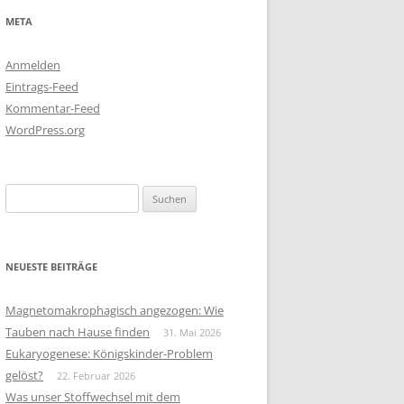
META
Anmelden
Eintrags-Feed
Kommentar-Feed
WordPress.org
Suchen
nach:
NEUESTE BEITRÄGE
Magnetomakrophagisch angezogen: Wie
Tauben nach Hause finden
31. Mai 2026
Eukaryogenese: Königskinder-Problem
gelöst?
22. Februar 2026
Was unser Stoffwechsel mit dem