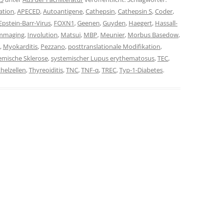
ation
,
APECED
,
Autoantigene
,
Cathepsin
,
Cathepsin S
,
Coder
,
Epstein-Barr-Virus
,
FOXN1
,
Geenen
,
Guyden
,
Haegert
,
Hassall-
ammaging
,
Involution
,
Matsui
,
MBP
,
Meunier
,
Morbus Basedow
,
,
Myokarditis
,
Pezzano
,
posttranslationale Modifikation
,
emische Sklerose
,
systemischer Lupus erythematosus
,
TEC
,
helzellen
,
Thyreoiditis
,
TNC
,
TNF-α
,
TREC
,
Typ-1-Diabetes
.