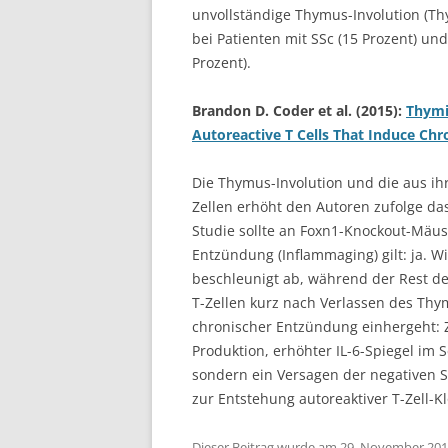
unvollständige Thymus-Involution (Thy
bei Patienten mit SSc (15 Prozent) und
Prozent).
Brandon D. Coder et al. (2015):
Thymi
Autoreactive T Cells That Induce Ch
Die Thymus-Involution und die aus ihr
Zellen erhöht den Autoren zufolge da
Studie sollte an Foxn1-Knockout-Mäu
Entzündung (Inflammaging) gilt: ja. Wi
beschleunigt ab, während der Rest des
T-Zellen kurz nach Verlassen des Thy
chronischer Entzündung einhergeht: Z
Produktion, erhöhter IL-6-Spiegel im 
sondern ein Versagen der negativen Se
zur Entstehung autoreaktiver T-Zell-
Dieser Beitrag wurde am
29. November 20