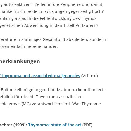
 autoreaktiver T-Zellen in die Peripherie und damit
haukeln sich beide Entwicklungen gegenseitig hoch?
ankung als auch die Fehlentwicklung des Thymus
 genetischen Abweichung in den T-Zell-Vorläufern?
Literatur ein stimmiges Gesamtbild abzuleiten, sondern
toren einfach nebeneinander.
nerkrankungen
f thymoma and associated malignancies
(Volltext)
ithelzellen) gelangen häufig abnorm konditionierte
heinlich für die mit Thymomen assoziierten
ia gravis (MG) verantwortlich sind. Was Thymome
Loehrer (1999):
Thymoma: state of the art
(PDF)