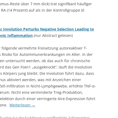
mus-Reste über 7 mm dick) trat signifikant häufiger
 RA (14 Prozent) auf als in der Kontrollgruppe (0
c Involution Perturbs Negative Selection Leading to
ronic Inflammation
(nur Abstract gelesen)
 folgende vermehrte Freisetzung autoreaktiver T-
s Risiko für Autoimmunerkrankungen im Alter. In der
sen untersucht werden, ob das auch für chronische
rd das Gen Foxn1 „ausgeknockt“, läuft die Involution
 Körpers jung bleibt. Die Involution führt dazu, dass
mus aktiviert werden, was mit Anzeichen einer
ell-Infiltration in Nicht-Lymphgewebe, erhöhte TNF-α-
Serum. Nicht eine verminderte Treg-Produktion,
lektion durch einer verringerte Aire-Expression führt
Klone.
Weiterlesen
→
15
unter
Aus der Fachliteratur
veröffentlicht. Schlagwörter: