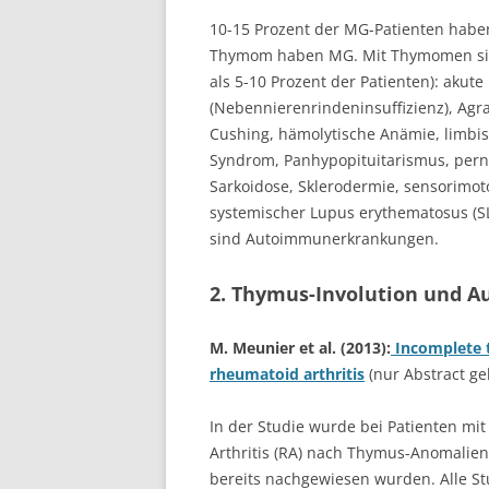
10-15 Prozent der MG-Patienten habe
Thymom haben MG. Mit Thymomen sind
als 5-10 Prozent der Patienten): akute
(Nebennierenrindeninsuffizienz), Agra
Cushing, hämolytische Anämie, limbis
Syndrom, Panhypopituitarismus, perni
Sarkoidose, Sklerodermie, sensorimot
systemischer Lupus erythematosus (SL
sind Autoimmunerkrankungen.
2. Thymus-Involution und
M. Meunier et al. (2013):
Incomplete t
rheumatoid arthritis
(nur Abstract ge
In der Studie wurde bei Patienten mi
Arthritis (RA) nach Thymus-Anomalie
bereits nachgewiesen wurden. Alle St