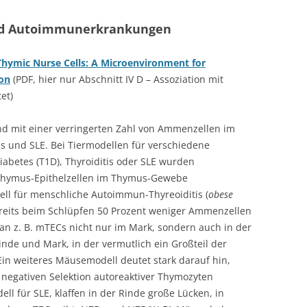
nd Autoimmunerkrankungen
Thymic Nurse Cells: A Microenvironment for
on
(PDF, hier nur Abschnitt IV D – Assoziation mit
et)
 mit einer verringerten Zahl von Ammenzellen im
is und SLE. Bei Tiermodellen für verschiedene
betes (T1D), Thyroiditis oder SLE wurden
 Thymus-Epithelzellen im Thymus-Gewebe
l für menschliche Autoimmun-Thyreoiditis (
obese
ereits beim Schlüpfen 50 Prozent weniger Ammenzellen
n z. B. mTECs nicht nur im Mark, sondern auch in der
nde und Mark, in der vermutlich ein Großteil der
. Ein weiteres Mäusemodell deutet stark darauf hin,
negativen Selektion autoreaktiver Thymozyten
l für SLE, klaffen in der Rinde große Lücken, in