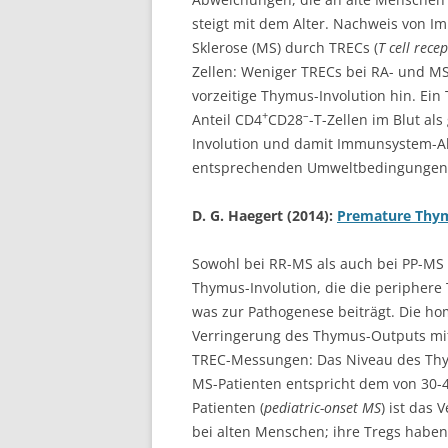
steigt mit dem Alter. Nachweis von 
Sklerose (MS) durch TRECs (
T cell recep
Zellen: Weniger TRECs bei RA- und MS-
vorzeitige Thymus-Involution hin. Ein
+
–
Anteil CD4
CD28
-T-Zellen im Blut al
Involution und damit Immunsystem-Al
entsprechenden Umweltbedingungen 
D. G. Haegert (2014):
Premature Thymi
Sowohl bei RR-MS als auch bei PP-MS 
Thymus-Involution, die die periphere 
was zur Pathogenese beiträgt. Die hom
Verringerung des Thymus-Outputs mit
TREC-Messungen: Das Niveau des Thym
MS-Patienten entspricht dem von 30-
Patienten (
pediatric-onset MS
) ist das 
bei alten Menschen; ihre Tregs habe