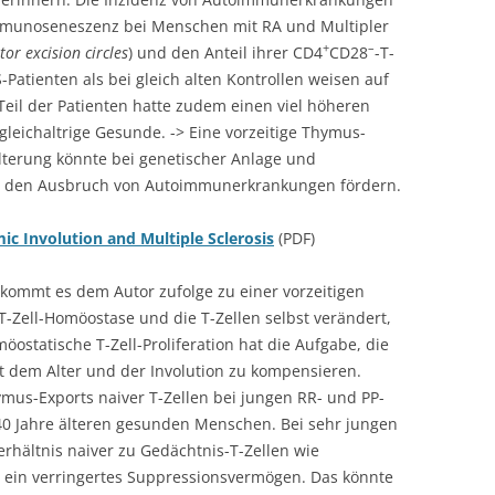
Immunoseneszenz bei Menschen mit RA und Multipler
+
–
tor excision circles
) und den Anteil ihrer CD4
CD28
-T-
Patienten als bei gleich alten Kontrollen weisen auf
 Teil der Patienten hatte zudem einen viel höheren
s gleichaltrige Gesunde. -> Eine vorzeitige Thymus-
terung könnte bei genetischer Anlage und
den Ausbruch von Autoimmunerkrankungen fördern.
c Involution and Multiple Sclerosis
(PDF)
kommt es dem Autor zufolge zu einer vorzeitigen
T-Zell-Homöostase und die T-Zellen selbst verändert,
öostatische T-Zell-Proliferation hat die Aufgabe, die
 dem Alter und der Involution zu kompensieren.
us-Exports naiver T-Zellen bei jungen RR- und PP-
40 Jahre älteren gesunden Menschen. Bei sehr jungen
Verhältnis naiver zu Gedächtnis-T-Zellen wie
n ein verringertes Suppressionsvermögen. Das könnte