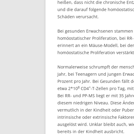
heißen, dass nicht die chronische En
und die darauf folgende homöostatisch
Schäden verursacht.
Bei gesunden Erwachsenen stammen e
homöostatischer Proliferation, bei RR
erinnert an ein Mäuse-Modell, bei d
homöostatische Proliferation verstär
Normalerweise schrumpft der menschl
Jahr, bei Teenagern und jungen Erwac
Prozent pro Jahr. Bei Gesunden fällt 
8
+
etwa 2*10
CD4
-T-Zellen pro Tag, mi
Bei RR- und PP-MS liegt er mit 35 Jahr
diesem niedrigen Niveau. Diese Ände
vermutlich in der Kindheit oder Pubert
intrinsische oder extrinsische Faktore
ausgelöst wird. Unklar bleibt auch, w
bereits in der Kindheit ausbricht.