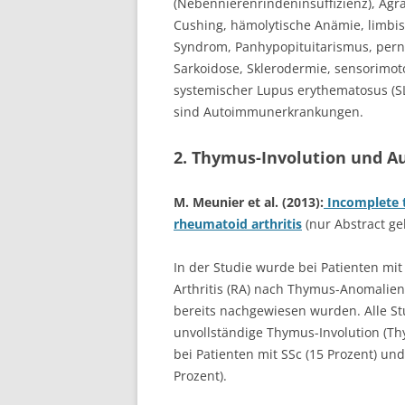
(Nebennierenrindeninsuffizienz), Agra
Cushing, hämolytische Anämie, limbis
Syndrom, Panhypopituitarismus, perni
Sarkoidose, Sklerodermie, sensorimot
systemischer Lupus erythematosus (SL
sind Autoimmunerkrankungen.
2. Thymus-Involution und
M. Meunier et al. (2013):
Incomplete t
rheumatoid arthritis
(nur Abstract ge
In der Studie wurde bei Patienten mi
Arthritis (RA) nach Thymus-Anomalie
bereits nachgewiesen wurden. Alle St
unvollständige Thymus-Involution (Thy
bei Patienten mit SSc (15 Prozent) und
Prozent).