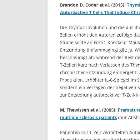
Brandon D. Coder et al. (2015):
Thymi
Autoreactive T Cells That Induce Ch
Die Thymus-Involution und die aus ihr
Zellen erhöht den Autoren zufolge da
Studie sollte an Foxn1-Knockout-Mäu
Entzündung (Inflammaging) gilt: ja. Wi
beschleunigt ab, während der Rest des
T-Zellen kurz nach Verlassen des Thy
chronischer Entzündung einhergeht: Z
Produktion, erhöhter IL-6-Spiegel im 
sondern ein Versagen der negativen Se
zur Entstehung autoreaktiver T-Zell-K
M. Thewissen et al. (2005):
Premature
multiple sclerosis patients
(nur Abstr
Patienten mit T-Zell-vermittelten A
Abweichungen, die an alte Menschen