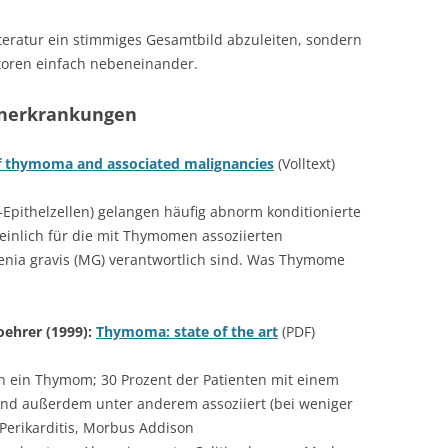
Literatur ein stimmiges Gesamtbild abzuleiten, sondern
toren einfach nebeneinander.
nerkrankungen
f thymoma and associated malignancies
(Volltext)
ithelzellen) gelangen häufig abnorm konditionierte
heinlich für die mit Thymomen assoziierten
ia gravis (MG) verantwortlich sind. Was Thymome
Loehrer (1999):
Thymoma: state of the art
(PDF)
n ein Thymom; 30 Prozent der Patienten mit einem
 außerdem unter anderem assoziiert (bei weniger
 Perikarditis, Morbus Addison