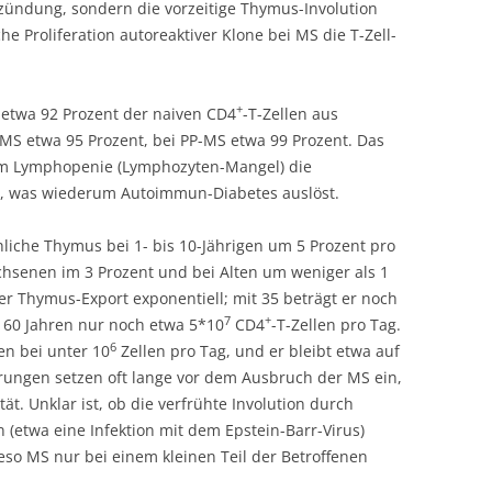
tzündung, sondern die vorzeitige Thymus-Involution
e Proliferation autoreaktiver Klone bei MS die T-Zell-
+
twa 92 Prozent der naiven CD4
-T-Zellen aus
-MS etwa 95 Prozent, bei PP-MS etwa 99 Prozent. Das
em Lymphopenie (Lymphozyten-Mangel) die
kt, was wiederum Autoimmun-Diabetes auslöst.
iche Thymus bei 1- bis 10-Jährigen um 5 Prozent pro
hsenen im 3 Prozent und bei Alten um weniger als 1
der Thymus-Export exponentiell; mit 35 beträgt er noch
7
+
t 60 Jahren nur noch etwa 5*10
CD4
-T-Zellen pro Tag.
6
en bei unter 10
Zellen pro Tag, und er bleibt etwa auf
rungen setzen oft lange vor dem Ausbruch der MS ein,
ät. Unklar ist, ob die verfrühte Involution durch
n (etwa eine Infektion mit dem Epstein-Barr-Virus)
ieso MS nur bei einem kleinen Teil der Betroffenen