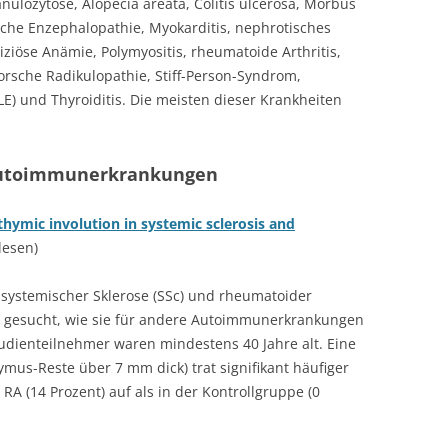
nulozytose, Alopecia areata, Colitis ulcerosa, Morbus
che Enzephalopathie, Myokarditis, nephrotisches
ziöse Anämie, Polymyositis, rheumatoide Arthritis,
orsche Radikulopathie, Stiff-Person-Syndrom,
E) und Thyroiditis. Die meisten dieser Krankheiten
 Autoimmunerkrankungen
hymic involution in systemic sclerosis and
lesen)
t systemischer Sklerose (SSc) und rheumatoider
n gesucht, wie sie für andere Autoimmunerkrankungen
udienteilnehmer waren mindestens 40 Jahre alt. Eine
mus-Reste über 7 mm dick) trat signifikant häufiger
 RA (14 Prozent) auf als in der Kontrollgruppe (0