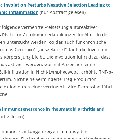
c Involution Perturbs Negative Selection Leading to
ronic Inflammation
(nur Abstract gelesen)
 folgende vermehrte Freisetzung autoreaktiver T-
s Risiko für Autoimmunerkrankungen im Alter. In der
sen untersucht werden, ob das auch für chronische
rd das Gen Foxn1 „ausgeknockt“, läuft die Involution
 Körpers jung bleibt. Die Involution führt dazu, dass
mus aktiviert werden, was mit Anzeichen einer
ell-Infiltration in Nicht-Lymphgewebe, erhöhte TNF-α-
Serum. Nicht eine verminderte Treg-Produktion,
lektion durch einer verringerte Aire-Expression führt
lone.
 immunosenescence in rheumatoid arthritis and
act gelesen)
utoimmunerkrankungen zeigen Immunsystem-
 erinnern. Die Inzidenz von Autoimmunerkrankungen