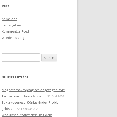
META
Anmelden
Eintrags-Feed
Kommentar-Feed
WordPress.org
Suchen
nach:
NEUESTE BEITRÄGE
Magnetomakrophagisch angezogen: Wie
Tauben nach Hause finden
31. Mai 2026
Eukaryogenese: Königskinder-Problem
gelöst?
22. Februar 2026
Was unser Stoffwechsel mit dem