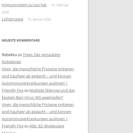
Immunsystem zu tun hat
14. Februar
2026
Lichtgruppe
15. Januar 2026
NEUESTE KOMMENTARE
Rebekka
zu
Tregs: Der verspätete
Nobelpreis
Viren, die menschliche Proteine imitieren,
sind häufiger als gedacht – und können
Autoimmunerkrankungen auslösen |
Friendly Fire
zu
Multiple Sklerose und das
Epstein-Barr-Virus: MS wegimpfen?
Viren, die menschliche Proteine imitieren,
sind häufiger als gedacht – und können
Autoimmunerkrankungen auslösen |
Friendly Fire
zu
Abb. 82: Molekulare