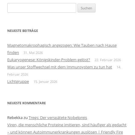
Suchen
nach:
NEUESTE BEITRÄGE
Magnetomakrophagisch angezogen: Wie Tauben nach Hause
finden
31. Mai 2026
Eukaryogenese: Königskinder-Problem gelöst?
22. Februar 2026
Was unser Stoffwechsel mit dem Immunsystem zu tun hat
14.
Februar 2026
Lichtgruppe
15. Januar 2026
NEUESTE KOMMENTARE
Rebekka
zu
Tregs: Der verspätete Nobelpreis
Viren, die menschliche Proteine imitieren, sind häufiger als gedacht
– und können Autoimmunerkrankungen auslösen | Friendly Fire