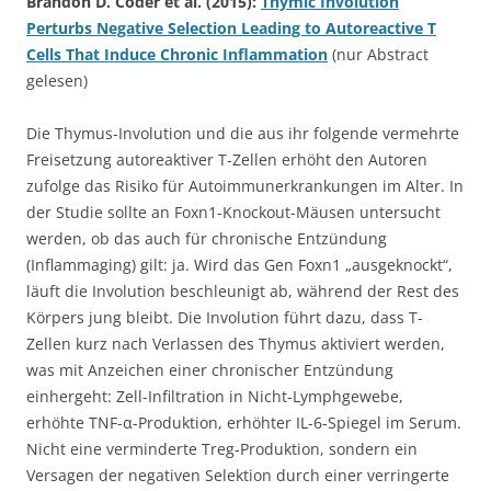
Brandon D. Coder et al. (2015):
Thymic Involution
Perturbs Negative Selection Leading to Autoreactive T
Cells That Induce Chronic Inflammation
(nur Abstract
gelesen)
Die Thymus-Involution und die aus ihr folgende vermehrte
Freisetzung autoreaktiver T-Zellen erhöht den Autoren
zufolge das Risiko für Autoimmunerkrankungen im Alter. In
der Studie sollte an Foxn1-Knockout-Mäusen untersucht
werden, ob das auch für chronische Entzündung
(Inflammaging) gilt: ja. Wird das Gen Foxn1 „ausgeknockt“,
läuft die Involution beschleunigt ab, während der Rest des
Körpers jung bleibt. Die Involution führt dazu, dass T-
Zellen kurz nach Verlassen des Thymus aktiviert werden,
was mit Anzeichen einer chronischer Entzündung
einhergeht: Zell-Infiltration in Nicht-Lymphgewebe,
erhöhte TNF-α-Produktion, erhöhter IL-6-Spiegel im Serum.
Nicht eine verminderte Treg-Produktion, sondern ein
Versagen der negativen Selektion durch einer verringerte