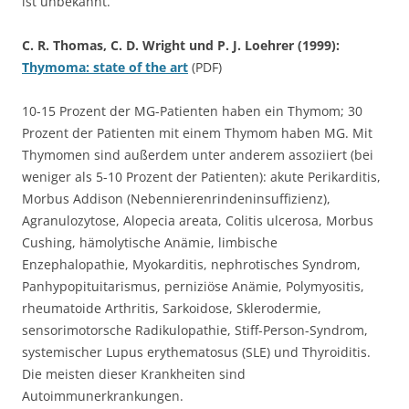
ist unbekannt.
C. R. Thomas, C. D. Wright und P. J. Loehrer (1999):
Thymoma: state of the art
(PDF)
10-15 Prozent der MG-Patienten haben ein Thymom; 30
Prozent der Patienten mit einem Thymom haben MG. Mit
Thymomen sind außerdem unter anderem assoziiert (bei
weniger als 5-10 Prozent der Patienten): akute Perikarditis,
Morbus Addison (Nebennierenrindeninsuffizienz),
Agranulozytose, Alopecia areata, Colitis ulcerosa, Morbus
Cushing, hämolytische Anämie, limbische
Enzephalopathie, Myokarditis, nephrotisches Syndrom,
Panhypopituitarismus, perniziöse Anämie, Polymyositis,
rheumatoide Arthritis, Sarkoidose, Sklerodermie,
sensorimotorsche Radikulopathie, Stiff-Person-Syndrom,
systemischer Lupus erythematosus (SLE) und Thyroiditis.
Die meisten dieser Krankheiten sind
Autoimmunerkrankungen.