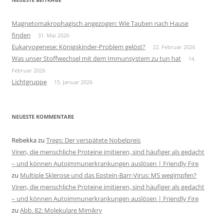
Magnetomakrophagisch angezogen: Wie Tauben nach Hause
finden
31. Mai 2026
Eukaryogenese: Königskinder-Problem gelöst?
22. Februar 2026
Was unser Stoffwechsel mit dem Immunsystem zu tun hat
14.
Februar 2026
Lichtgruppe
15. Januar 2026
NEUESTE KOMMENTARE
Rebekka
zu
Tregs: Der verspätete Nobelpreis
Viren, die menschliche Proteine imitieren, sind häufiger als gedacht
– und können Autoimmunerkrankungen auslösen | Friendly Fire
zu
Multiple Sklerose und das Epstein-Barr-Virus: MS wegimpfen?
Viren, die menschliche Proteine imitieren, sind häufiger als gedacht
– und können Autoimmunerkrankungen auslösen | Friendly Fire
zu
Abb. 82: Molekulare Mimikry