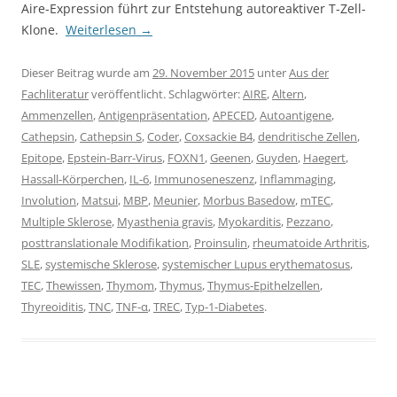
Aire-Expression führt zur Entstehung autoreaktiver T-Zell-
Klone.
Weiterlesen
→
Dieser Beitrag wurde am
29. November 2015
unter
Aus der
Fachliteratur
veröffentlicht. Schlagwörter:
AIRE
,
Altern
,
Ammenzellen
,
Antigenpräsentation
,
APECED
,
Autoantigene
,
Cathepsin
,
Cathepsin S
,
Coder
,
Coxsackie B4
,
dendritische Zellen
,
Epitope
,
Epstein-Barr-Virus
,
FOXN1
,
Geenen
,
Guyden
,
Haegert
,
Hassall-Körperchen
,
IL-6
,
Immunoseneszenz
,
Inflammaging
,
Involution
,
Matsui
,
MBP
,
Meunier
,
Morbus Basedow
,
mTEC
,
Multiple Sklerose
,
Myasthenia gravis
,
Myokarditis
,
Pezzano
,
posttranslationale Modifikation
,
Proinsulin
,
rheumatoide Arthritis
,
SLE
,
systemische Sklerose
,
systemischer Lupus erythematosus
,
TEC
,
Thewissen
,
Thymom
,
Thymus
,
Thymus-Epithelzellen
,
Thyreoiditis
,
TNC
,
TNF-α
,
TREC
,
Typ-1-Diabetes
.