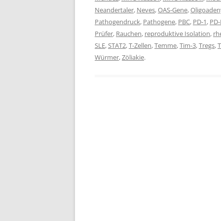
Neandertaler
,
Neves
,
OAS-Gene
,
Oligoaden
Pathogendruck
,
Pathogene
,
PBC
,
PD-1
,
PD-
Prüfer
,
Rauchen
,
reproduktive Isolation
,
rh
SLE
,
STAT2
,
T-Zellen
,
Temme
,
Tim-3
,
Tregs
,
Würmer
,
Zöliakie
.