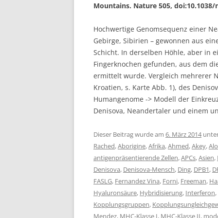
Mountains. Nature 505, doi:10.1038/
Hochwertige Genomsequenz einer Nean
Gebirge, Sibirien – gewonnen aus ein
Schicht. In derselben Höhle, aber in 
Fingerknochen gefunden, aus dem di
ermittelt wurde. Vergleich mehrere
Kroatien, s. Karte Abb. 1), des Den
Humangenome -> Modell der Einkreu
Denisova, Neandertaler und einem u
Dieser Beitrag wurde am
6. März 2014
unte
Rached
,
Aborigine
,
Afrika
,
Ahmed
,
Akey
,
Alo
antigenpräsentierende Zellen
,
APCs
,
Asien
,
Denisova
,
Denisova-Mensch
,
Ding
,
DPB1
,
D
FASLG
,
Fernandez Vina
,
Forni
,
Freeman
,
Ha
Hyaluronsäure
,
Hybridisierung
,
Interferon
,
Kopplungsgruppen
,
Kopplungsungleichgew
Mendez
,
MHC-Klasse I
,
MHC-Klasse II
,
mode