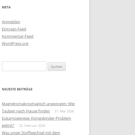
META
Anmelden
Eintrags-Feed
Kommentar-Feed
WordPress.org
Suchen
nach:
NEUESTE BEITRÄGE
Magnetomakrophagisch angezogen: Wie
Tauben nach Hause finden
31. Mai 2026
Eukaryogenese: Königskinder-Problem
gelöst?
22. Februar 2026
Was unser Stoffwechsel mit dem