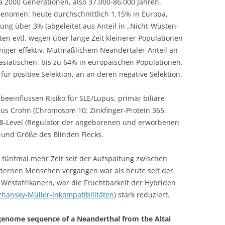
 2000 Generationen, also 37.000-86.000 Jahren.
 Genomen: heute durchschnittlich 1,15% in Europa,
ung über 3% (abgeleitet aus Anteil in „Nicht-Wüsten-
aten evtl. wegen über lange Zeit kleinerer Populationen
eniger effektiv. Mutmaßlichem Neandertaler-Anteil an
asiatischen, bis zu 64% in europäischen Populationen.
ür positive Selektion, an an deren negative Selektion.
eeinflussen Risiko für SLE/Lupus, primär biliäre
bus Crohn (Chromosom 10: Zinkfinger-Protein 365,
8-Level (Regulator der angeborenen und erworbenen
 und Größe des Blinden Flecks.
fünfmal mehr Zeit seit der Aufspaltung zwischen
dernen Menschen vergangen war als heute seit der
Westafrikanern, war die Fruchtbarkeit der Hybriden
hansky-Müller-Inkompatibilitäten
) stark reduziert.
e genome sequence of a Neanderthal from the Altai