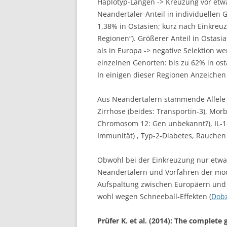
Haplotyp-Längen -> Kreuzung vor etwa
Neandertaler-Anteil in individuellen
1,38% in Ostasien; kurz nach Einkreuz
Regionen“). Größerer Anteil in Ostasi
als in Europa -> negative Selektion w
einzelnen Genorten: bis zu 62% in ost
In einigen dieser Regionen Anzeichen f
Aus Neandertalern stammende Allele b
Zirrhose (beides: Transportin-3), Mor
Chromosom 12: Gen unbekannt?), IL-1
Immunität) , Typ-2-Diabetes, Rauchen
Obwohl bei der Einkreuzung nur etwa 
Neandertalern und Vorfahren der mo
Aufspaltung zwischen Europäern und 
wohl wegen Schneeball-Effekten (
Dobz
Prüfer K. et al. (2014): The complet