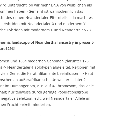
wird untersucht, ob wir mehr DNA von weiblichen als
ommen haben. (Gemeint ist wahrscheinlich das
ht des reinen Neandertaler-Elternteils – da macht es
che Hybriden mit Neandertaler-X und modernem Y
iche Hybriden mit modernem X und Neandertaler-Y.)
enomic landscape of Neanderthal ancestry in present-
ture12961
enomen und 1004 modernen Genomen (darunter 176
) -> Neandertaler-Haplotypen abgeleitet. Regionen mit
 viele Gene, die Keratinfilamente beeinflussen -> Haut
schen an außerafrikanische Umwelt erleichtert?
en“ im Humangenom, z. B. auf X-Chromosom, das viele
hält; nur teilweise durch geringe Populationsgröße
egative Selektion, evlt. weil Neandertaler-Allele im
en Fruchtbarkeit minderten.