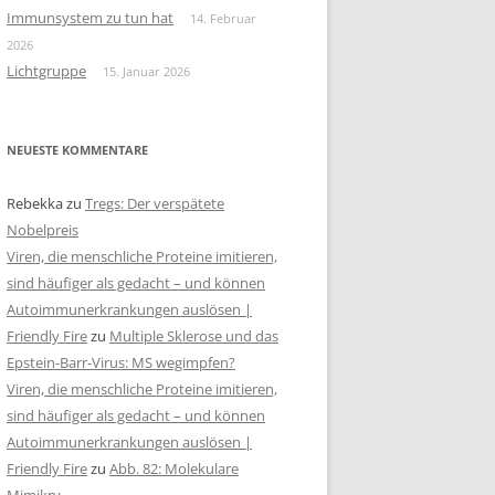
Immunsystem zu tun hat
14. Februar
2026
Lichtgruppe
15. Januar 2026
NEUESTE KOMMENTARE
Rebekka
zu
Tregs: Der verspätete
Nobelpreis
Viren, die menschliche Proteine imitieren,
sind häufiger als gedacht – und können
Autoimmunerkrankungen auslösen |
Friendly Fire
zu
Multiple Sklerose und das
Epstein-Barr-Virus: MS wegimpfen?
Viren, die menschliche Proteine imitieren,
sind häufiger als gedacht – und können
Autoimmunerkrankungen auslösen |
Friendly Fire
zu
Abb. 82: Molekulare