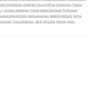
ylat-Synthetase
,
Ostafrika
,
Out-of-Africa
,
Overmann
,
Papua
,
L1
,
positive Selektion
,
Primär biliäre Zirrhose
,
Protozoen
,
eumatoide Arthritis
,
Sankararaman
,
Selektionsdruck
,
Serva
,
Tumoren
,
Typ-2-Diabetes
,
UB-B
,
UV-Licht
,
Vernot
,
Viren
,