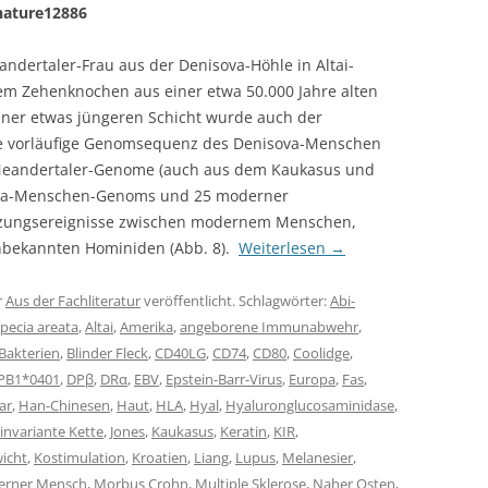
nature12886
dertaler-Frau aus der Denisova-Höhle in Altai-
em Zehenknochen aus einer etwa 50.000 Jahre alten
einer etwas jüngeren Schicht wurde auch der
e vorläufige Genomsequenz des Denisova-Menschen
r Neandertaler-Genome (auch aus dem Kaukasus und
isova-Menschen-Genoms und 25 moderner
zungsereignisse zwischen modernem Menschen,
nbekannten Hominiden (Abb. 8).
Weiterlesen
→
r
Aus der Fachliteratur
veröffentlicht. Schlagwörter:
Abi-
pecia areata
,
Altai
,
Amerika
,
angeborene Immunabwehr
,
Bakterien
,
Blinder Fleck
,
CD40LG
,
CD74
,
CD80
,
Coolidge
,
PB1*0401
,
DPβ
,
DRα
,
EBV
,
Epstein-Barr-Virus
,
Europa
,
Fas
,
ar
,
Han-Chinesen
,
Haut
,
HLA
,
Hyal
,
Hyaluronglucosaminidase
,
invariante Kette
,
Jones
,
Kaukasus
,
Keratin
,
KIR
,
icht
,
Kostimulation
,
Kroatien
,
Liang
,
Lupus
,
Melanesier
,
rner Mensch
,
Morbus Crohn
,
Multiple Sklerose
,
Naher Osten
,