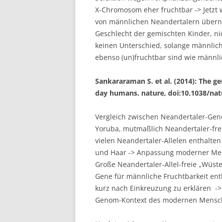
X-Chromosom eher fruchtbar -> Jetzt 
von männlichen Neandertalern übern
Geschlecht der gemischten Kinder, nic
keinen Unterschied, solange männli
ebenso (un)fruchtbar sind wie männl
Sankararaman S. et al. (2014): The g
day humans. nature, doi:10.1038/na
Vergleich zwischen Neandertaler-G
Yoruba, mutmaßlich Neandertaler-frei
vielen Neandertaler-Allelen enthalten
und Haar -> Anpassung moderner Men
Große Neandertaler-Allel-freie „Wüst
Gene für männliche Fruchtbarkeit ent
kurz nach Einkreuzung zu erklären -> n
Genom-Kontext des modernen Mensch