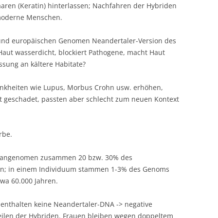
aren (Keratin) hinterlassen; Nachfahren der Hybriden
 moderne Menschen.
 und europäischen Genomen Neandertaler-Version des
Haut wasserdicht, blockiert Pathogene, macht Haut
sung an kältere Habitate?
Krankheiten wie Lupus, Morbus Crohn usw. erhöhen,
t geschadet, passten aber schlecht zum neuen Kontext
rbe.
umangenomen zusammen 20 bzw. 30% des
n; in einem Individuum stammen 1-3% des Genoms
wa 60.000 Jahren.
nthalten keine Neandertaler-DNA -> negative
eilen der Hybriden. Frauen bleiben wegen doppeltem