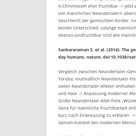
X-Chromosom eher fruchtbar -> Jetzt 
von männlichen Neandertalern übern
Geschlecht der gemischten Kinder, nic
keinen Unterschied, solange männli
ebenso (un)fruchtbar sind wie männl
Sankararaman S. et al. (2014): The g
day humans. nature, doi:10.1038/na
Vergleich zwischen Neandertaler-G
Yoruba, mutmaßlich Neandertaler-frei
vielen Neandertaler-Allelen enthalten
und Haar -> Anpassung moderner Men
Große Neandertaler-Allel-freie „Wüst
Gene für männliche Fruchtbarkeit ent
kurz nach Einkreuzung zu erklären -> n
Genom-Kontext des modernen Mensch