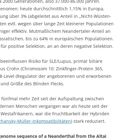
 2000 Generationen, also 37.000-86.000 Jahren.
 Genomen: heute durchschnittlich 1,15% in Europa,
ung über 3% (abgeleitet aus Anteil in „Nicht-Wüsten-
aten evtl. wegen über lange Zeit kleinerer Populationen
eniger effektiv. Mutmaßlichem Neandertaler-Anteil an
asiatischen, bis zu 64% in europäischen Populationen.
ür positive Selektion, an an deren negative Selektion.
eeinflussen Risiko für SLE/Lupus, primär biliäre
bus Crohn (Chromosom 10: Zinkfinger-Protein 365,
8-Level (Regulator der angeborenen und erworbenen
 und Größe des Blinden Flecks.
fünfmal mehr Zeit seit der Aufspaltung zwischen
dernen Menschen vergangen war als heute seit der
Westafrikanern, war die Fruchtbarkeit der Hybriden
hansky-Müller-Inkompatibilitäten
) stark reduziert.
e genome sequence of a Neanderthal from the Altai