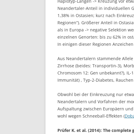
Haplotyp-Längen -> Kreuzung vor etwa
Neandertaler-Anteil in individuellen
1,38% in Ostasien; kurz nach Einkreuz
Regionen“). Größerer Anteil in Ostasi
als in Europa -> negative Selektion w
einzelnen Genorten: bis zu 62% in ost
In einigen dieser Regionen Anzeichen f
Aus Neandertalern stammende Allele b
Zirrhose (beides: Transportin-3), Mor
Chromosom 12: Gen unbekannt?), IL-1
Immunität) , Typ-2-Diabetes, Rauchen
Obwohl bei der Einkreuzung nur etwa 
Neandertalern und Vorfahren der mo
Aufspaltung zwischen Europäern und 
wohl wegen Schneeball-Effekten (
Dobz
Prüfer K. et al. (2014): The complet