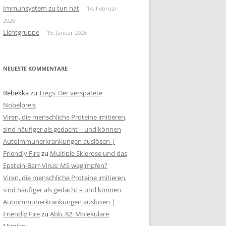
Immunsystem zu tun hat
14. Februar
2026
Lichtgruppe
15. Januar 2026
NEUESTE KOMMENTARE
Rebekka
zu
Tregs: Der verspätete
Nobelpreis
Viren, die menschliche Proteine imitieren,
sind häufiger als gedacht – und können
Autoimmunerkrankungen auslösen |
Friendly Fire
zu
Multiple Sklerose und das
Epstein-Barr-Virus: MS wegimpfen?
Viren, die menschliche Proteine imitieren,
sind häufiger als gedacht – und können
Autoimmunerkrankungen auslösen |
Friendly Fire
zu
Abb. 82: Molekulare