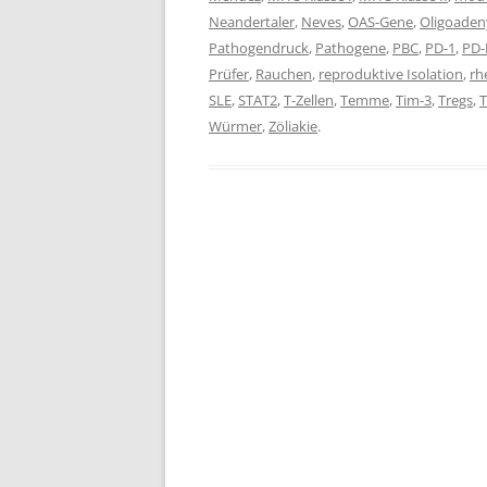
Neandertaler
,
Neves
,
OAS-Gene
,
Oligoaden
Pathogendruck
,
Pathogene
,
PBC
,
PD-1
,
PD-
Prüfer
,
Rauchen
,
reproduktive Isolation
,
rh
SLE
,
STAT2
,
T-Zellen
,
Temme
,
Tim-3
,
Tregs
,
Würmer
,
Zöliakie
.