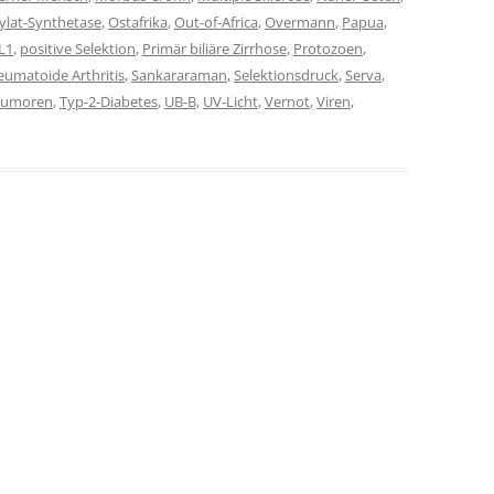
ylat-Synthetase
,
Ostafrika
,
Out-of-Africa
,
Overmann
,
Papua
,
L1
,
positive Selektion
,
Primär biliäre Zirrhose
,
Protozoen
,
eumatoide Arthritis
,
Sankararaman
,
Selektionsdruck
,
Serva
,
Tumoren
,
Typ-2-Diabetes
,
UB-B
,
UV-Licht
,
Vernot
,
Viren
,