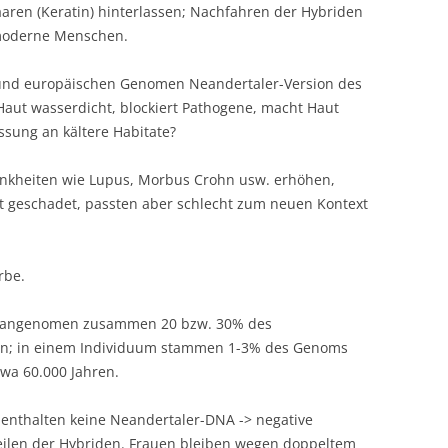
aren (Keratin) hinterlassen; Nachfahren der Hybriden
 moderne Menschen.
 und europäischen Genomen Neandertaler-Version des
Haut wasserdicht, blockiert Pathogene, macht Haut
sung an kältere Habitate?
Krankheiten wie Lupus, Morbus Crohn usw. erhöhen,
t geschadet, passten aber schlecht zum neuen Kontext
rbe.
umangenomen zusammen 20 bzw. 30% des
n; in einem Individuum stammen 1-3% des Genoms
wa 60.000 Jahren.
nthalten keine Neandertaler-DNA -> negative
eilen der Hybriden. Frauen bleiben wegen doppeltem