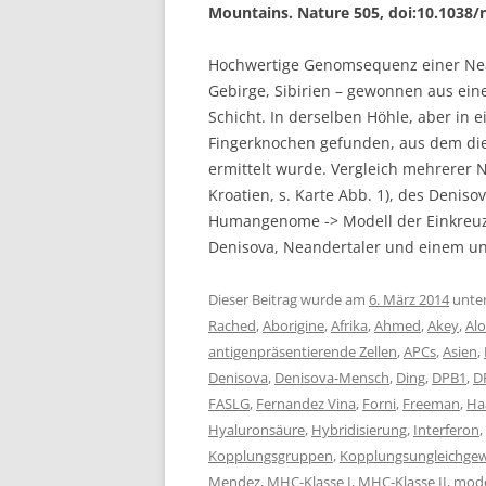
Mountains. Nature 505, doi:10.1038/
Hochwertige Genomsequenz einer Nean
Gebirge, Sibirien – gewonnen aus ein
Schicht. In derselben Höhle, aber in 
Fingerknochen gefunden, aus dem di
ermittelt wurde. Vergleich mehrere
Kroatien, s. Karte Abb. 1), des Den
Humangenome -> Modell der Einkreu
Denisova, Neandertaler und einem u
Dieser Beitrag wurde am
6. März 2014
unte
Rached
,
Aborigine
,
Afrika
,
Ahmed
,
Akey
,
Alo
antigenpräsentierende Zellen
,
APCs
,
Asien
,
Denisova
,
Denisova-Mensch
,
Ding
,
DPB1
,
D
FASLG
,
Fernandez Vina
,
Forni
,
Freeman
,
Ha
Hyaluronsäure
,
Hybridisierung
,
Interferon
,
Kopplungsgruppen
,
Kopplungsungleichgew
Mendez
,
MHC-Klasse I
,
MHC-Klasse II
,
mode