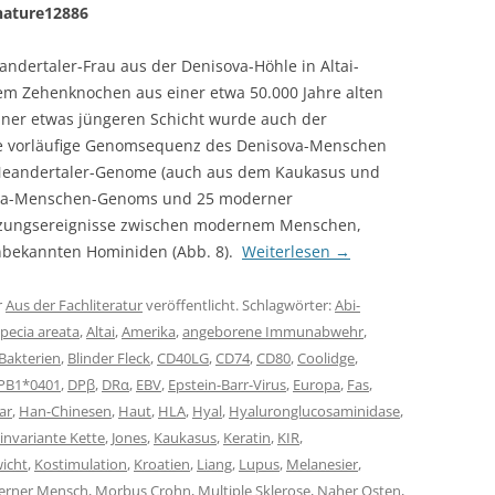
nature12886
dertaler-Frau aus der Denisova-Höhle in Altai-
em Zehenknochen aus einer etwa 50.000 Jahre alten
einer etwas jüngeren Schicht wurde auch der
e vorläufige Genomsequenz des Denisova-Menschen
r Neandertaler-Genome (auch aus dem Kaukasus und
isova-Menschen-Genoms und 25 moderner
zungsereignisse zwischen modernem Menschen,
nbekannten Hominiden (Abb. 8).
Weiterlesen
→
r
Aus der Fachliteratur
veröffentlicht. Schlagwörter:
Abi-
pecia areata
,
Altai
,
Amerika
,
angeborene Immunabwehr
,
Bakterien
,
Blinder Fleck
,
CD40LG
,
CD74
,
CD80
,
Coolidge
,
PB1*0401
,
DPβ
,
DRα
,
EBV
,
Epstein-Barr-Virus
,
Europa
,
Fas
,
ar
,
Han-Chinesen
,
Haut
,
HLA
,
Hyal
,
Hyaluronglucosaminidase
,
invariante Kette
,
Jones
,
Kaukasus
,
Keratin
,
KIR
,
icht
,
Kostimulation
,
Kroatien
,
Liang
,
Lupus
,
Melanesier
,
rner Mensch
,
Morbus Crohn
,
Multiple Sklerose
,
Naher Osten
,