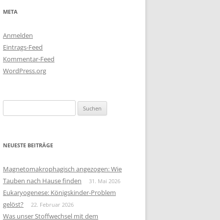
META
Anmelden
Eintrags-Feed
Kommentar-Feed
WordPress.org
Suchen
nach:
NEUESTE BEITRÄGE
Magnetomakrophagisch angezogen: Wie
Tauben nach Hause finden
31. Mai 2026
Eukaryogenese: Königskinder-Problem
gelöst?
22. Februar 2026
Was unser Stoffwechsel mit dem