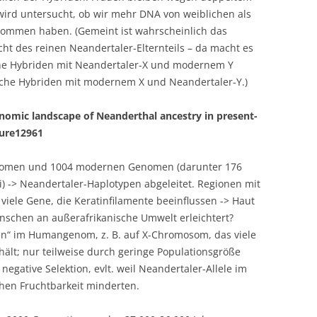
wird untersucht, ob wir mehr DNA von weiblichen als
ommen haben. (Gemeint ist wahrscheinlich das
ht des reinen Neandertaler-Elternteils – da macht es
che Hybriden mit Neandertaler-X und modernem Y
iche Hybriden mit modernem X und Neandertaler-Y.)
enomic landscape of Neanderthal ancestry in present-
ture12961
enomen und 1004 modernen Genomen (darunter 176
) -> Neandertaler-Haplotypen abgeleitet. Regionen mit
 viele Gene, die Keratinfilamente beeinflussen -> Haut
schen an außerafrikanische Umwelt erleichtert?
en“ im Humangenom, z. B. auf X-Chromosom, das viele
hält; nur teilweise durch geringe Populationsgröße
egative Selektion, evlt. weil Neandertaler-Allele im
en Fruchtbarkeit minderten.