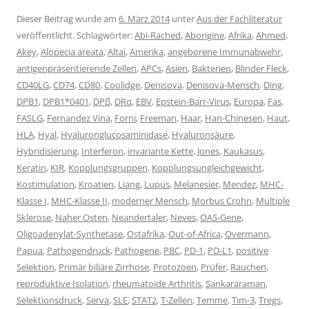
Dieser Beitrag wurde am
6. März 2014
unter
Aus der Fachliteratur
veröffentlicht. Schlagwörter:
Abi-Rached
,
Aborigine
,
Afrika
,
Ahmed
,
Akey
,
Alopecia areata
,
Altai
,
Amerika
,
angeborene Immunabwehr
,
antigenpräsentierende Zellen
,
APCs
,
Asien
,
Bakterien
,
Blinder Fleck
,
CD40LG
,
CD74
,
CD80
,
Coolidge
,
Denisova
,
Denisova-Mensch
,
Ding
,
DPB1
,
DPB1*0401
,
DPβ
,
DRα
,
EBV
,
Epstein-Barr-Virus
,
Europa
,
Fas
,
FASLG
,
Fernandez Vina
,
Forni
,
Freeman
,
Haar
,
Han-Chinesen
,
Haut
,
HLA
,
Hyal
,
Hyaluronglucosaminidase
,
Hyaluronsäure
,
Hybridisierung
,
Interferon
,
invariante Kette
,
Jones
,
Kaukasus
,
Keratin
,
KIR
,
Kopplungsgruppen
,
Kopplungsungleichgewicht
,
Kostimulation
,
Kroatien
,
Liang
,
Lupus
,
Melanesier
,
Mendez
,
MHC-
Klasse I
,
MHC-Klasse II
,
moderner Mensch
,
Morbus Crohn
,
Multiple
Sklerose
,
Naher Osten
,
Neandertaler
,
Neves
,
OAS-Gene
,
Oligoadenylat-Synthetase
,
Ostafrika
,
Out-of-Africa
,
Overmann
,
Papua
,
Pathogendruck
,
Pathogene
,
PBC
,
PD-1
,
PD-L1
,
positive
Selektion
,
Primär biliäre Zirrhose
,
Protozoen
,
Prüfer
,
Rauchen
,
reproduktive Isolation
,
rheumatoide Arthritis
,
Sankararaman
,
Selektionsdruck
,
Serva
,
SLE
,
STAT2
,
T-Zellen
,
Temme
,
Tim-3
,
Tregs
,