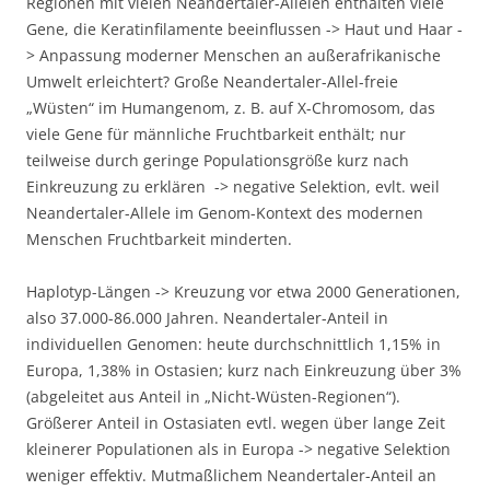
Regionen mit vielen Neandertaler-Allelen enthalten viele
Gene, die Keratinfilamente beeinflussen -> Haut und Haar -
> Anpassung moderner Menschen an außerafrikanische
Umwelt erleichtert? Große Neandertaler-Allel-freie
„Wüsten“ im Humangenom, z. B. auf X-Chromosom, das
viele Gene für männliche Fruchtbarkeit enthält; nur
teilweise durch geringe Populationsgröße kurz nach
Einkreuzung zu erklären -> negative Selektion, evlt. weil
Neandertaler-Allele im Genom-Kontext des modernen
Menschen Fruchtbarkeit minderten.
Haplotyp-Längen -> Kreuzung vor etwa 2000 Generationen,
also 37.000-86.000 Jahren. Neandertaler-Anteil in
individuellen Genomen: heute durchschnittlich 1,15% in
Europa, 1,38% in Ostasien; kurz nach Einkreuzung über 3%
(abgeleitet aus Anteil in „Nicht-Wüsten-Regionen“).
Größerer Anteil in Ostasiaten evtl. wegen über lange Zeit
kleinerer Populationen als in Europa -> negative Selektion
weniger effektiv. Mutmaßlichem Neandertaler-Anteil an