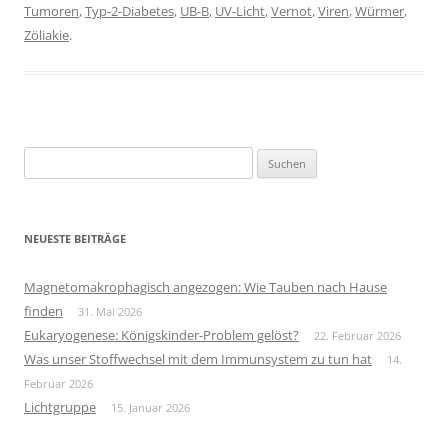
Tumoren
,
Typ-2-Diabetes
,
UB-B
,
UV-Licht
,
Vernot
,
Viren
,
Würmer
,
Zöliakie
.
Suchen
nach:
NEUESTE BEITRÄGE
Magnetomakrophagisch angezogen: Wie Tauben nach Hause
finden
31. Mai 2026
Eukaryogenese: Königskinder-Problem gelöst?
22. Februar 2026
Was unser Stoffwechsel mit dem Immunsystem zu tun hat
14.
Februar 2026
Lichtgruppe
15. Januar 2026