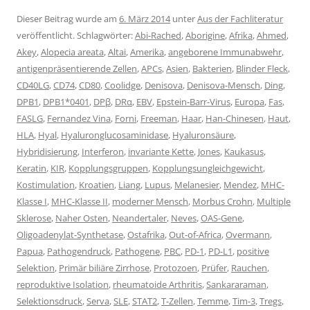
Dieser Beitrag wurde am
6. März 2014
unter
Aus der Fachliteratur
veröffentlicht. Schlagwörter:
Abi-Rached
,
Aborigine
,
Afrika
,
Ahmed
,
Akey
,
Alopecia areata
,
Altai
,
Amerika
,
angeborene Immunabwehr
,
antigenpräsentierende Zellen
,
APCs
,
Asien
,
Bakterien
,
Blinder Fleck
,
CD40LG
,
CD74
,
CD80
,
Coolidge
,
Denisova
,
Denisova-Mensch
,
Ding
,
DPB1
,
DPB1*0401
,
DPβ
,
DRα
,
EBV
,
Epstein-Barr-Virus
,
Europa
,
Fas
,
FASLG
,
Fernandez Vina
,
Forni
,
Freeman
,
Haar
,
Han-Chinesen
,
Haut
,
HLA
,
Hyal
,
Hyaluronglucosaminidase
,
Hyaluronsäure
,
Hybridisierung
,
Interferon
,
invariante Kette
,
Jones
,
Kaukasus
,
Keratin
,
KIR
,
Kopplungsgruppen
,
Kopplungsungleichgewicht
,
Kostimulation
,
Kroatien
,
Liang
,
Lupus
,
Melanesier
,
Mendez
,
MHC-
Klasse I
,
MHC-Klasse II
,
moderner Mensch
,
Morbus Crohn
,
Multiple
Sklerose
,
Naher Osten
,
Neandertaler
,
Neves
,
OAS-Gene
,
Oligoadenylat-Synthetase
,
Ostafrika
,
Out-of-Africa
,
Overmann
,
Papua
,
Pathogendruck
,
Pathogene
,
PBC
,
PD-1
,
PD-L1
,
positive
Selektion
,
Primär biliäre Zirrhose
,
Protozoen
,
Prüfer
,
Rauchen
,
reproduktive Isolation
,
rheumatoide Arthritis
,
Sankararaman
,
Selektionsdruck
,
Serva
,
SLE
,
STAT2
,
T-Zellen
,
Temme
,
Tim-3
,
Tregs
,