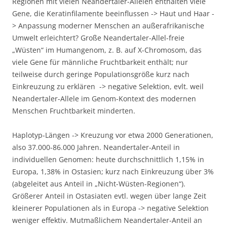
Regionen mit vielen Neandertaler-Allelen enthalten viele
Gene, die Keratinfilamente beeinflussen -> Haut und Haar -
> Anpassung moderner Menschen an außerafrikanische
Umwelt erleichtert? Große Neandertaler-Allel-freie
„Wüsten“ im Humangenom, z. B. auf X-Chromosom, das
viele Gene für männliche Fruchtbarkeit enthält; nur
teilweise durch geringe Populationsgröße kurz nach
Einkreuzung zu erklären -> negative Selektion, evlt. weil
Neandertaler-Allele im Genom-Kontext des modernen
Menschen Fruchtbarkeit minderten.
Haplotyp-Längen -> Kreuzung vor etwa 2000 Generationen,
also 37.000-86.000 Jahren. Neandertaler-Anteil in
individuellen Genomen: heute durchschnittlich 1,15% in
Europa, 1,38% in Ostasien; kurz nach Einkreuzung über 3%
(abgeleitet aus Anteil in „Nicht-Wüsten-Regionen“).
Größerer Anteil in Ostasiaten evtl. wegen über lange Zeit
kleinerer Populationen als in Europa -> negative Selektion
weniger effektiv. Mutmaßlichem Neandertaler-Anteil an