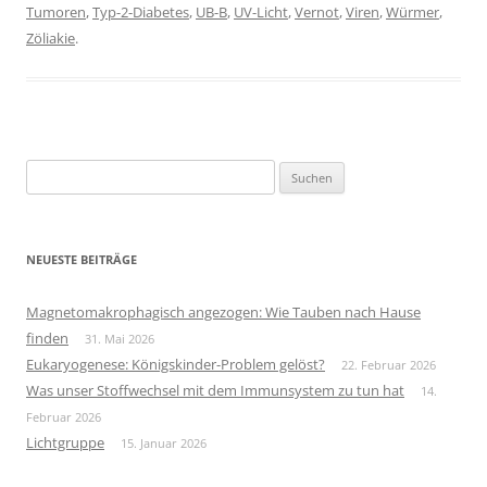
Tumoren
,
Typ-2-Diabetes
,
UB-B
,
UV-Licht
,
Vernot
,
Viren
,
Würmer
,
Zöliakie
.
Suchen
nach:
NEUESTE BEITRÄGE
Magnetomakrophagisch angezogen: Wie Tauben nach Hause
finden
31. Mai 2026
Eukaryogenese: Königskinder-Problem gelöst?
22. Februar 2026
Was unser Stoffwechsel mit dem Immunsystem zu tun hat
14.
Februar 2026
Lichtgruppe
15. Januar 2026