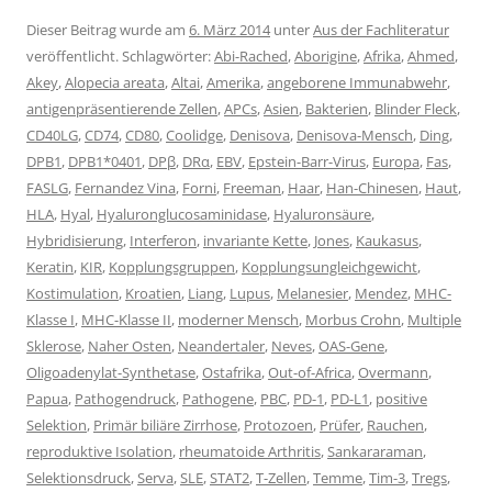
Dieser Beitrag wurde am
6. März 2014
unter
Aus der Fachliteratur
veröffentlicht. Schlagwörter:
Abi-Rached
,
Aborigine
,
Afrika
,
Ahmed
,
Akey
,
Alopecia areata
,
Altai
,
Amerika
,
angeborene Immunabwehr
,
antigenpräsentierende Zellen
,
APCs
,
Asien
,
Bakterien
,
Blinder Fleck
,
CD40LG
,
CD74
,
CD80
,
Coolidge
,
Denisova
,
Denisova-Mensch
,
Ding
,
DPB1
,
DPB1*0401
,
DPβ
,
DRα
,
EBV
,
Epstein-Barr-Virus
,
Europa
,
Fas
,
FASLG
,
Fernandez Vina
,
Forni
,
Freeman
,
Haar
,
Han-Chinesen
,
Haut
,
HLA
,
Hyal
,
Hyaluronglucosaminidase
,
Hyaluronsäure
,
Hybridisierung
,
Interferon
,
invariante Kette
,
Jones
,
Kaukasus
,
Keratin
,
KIR
,
Kopplungsgruppen
,
Kopplungsungleichgewicht
,
Kostimulation
,
Kroatien
,
Liang
,
Lupus
,
Melanesier
,
Mendez
,
MHC-
Klasse I
,
MHC-Klasse II
,
moderner Mensch
,
Morbus Crohn
,
Multiple
Sklerose
,
Naher Osten
,
Neandertaler
,
Neves
,
OAS-Gene
,
Oligoadenylat-Synthetase
,
Ostafrika
,
Out-of-Africa
,
Overmann
,
Papua
,
Pathogendruck
,
Pathogene
,
PBC
,
PD-1
,
PD-L1
,
positive
Selektion
,
Primär biliäre Zirrhose
,
Protozoen
,
Prüfer
,
Rauchen
,
reproduktive Isolation
,
rheumatoide Arthritis
,
Sankararaman
,
Selektionsdruck
,
Serva
,
SLE
,
STAT2
,
T-Zellen
,
Temme
,
Tim-3
,
Tregs
,