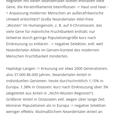
Regionen mit vielen Neandertaler-Allelen enthalten viele
Gene, die Keratinfilamente beeinflussen -> Haut und Haar -
> Anpassung moderner Menschen an außerafrikanische
Umwelt erleichtert? Große Neandertaler-Allel-freie
„Wüsten“ im Humangenom, z. B. auf X-Chromosom, das
viele Gene für männliche Fruchtbarkeit enthält; nur
teilweise durch geringe Populationsgröße kurz nach
Einkreuzung zu erklären -> negative Selektion, evlt. weil
Neandertaler-Allele im Genom-Kontext des modernen
Menschen Fruchtbarkeit minderten.
Haplotyp-Längen -> Kreuzung vor etwa 2000 Generationen,
also 37.000-86.000 Jahren. Neandertaler-Anteil in
individuellen Genomen: heute durchschnittlich 1,15% in
Europa, 1,38% in Ostasien; kurz nach Einkreuzung über 3%
(abgeleitet aus Anteil in „Nicht-Wüsten-Regionen“).
Größerer Anteil in Ostasiaten evtl. wegen über lange Zeit
kleinerer Populationen als in Europa -> negative Selektion
weniger effektiv. Mutmaßlichem Neandertaler-Anteil an