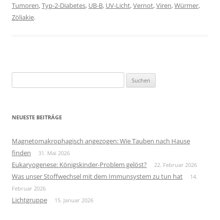
Tumoren
,
Typ-2-Diabetes
,
UB-B
,
UV-Licht
,
Vernot
,
Viren
,
Würmer
,
Zöliakie
.
Suchen
nach:
NEUESTE BEITRÄGE
Magnetomakrophagisch angezogen: Wie Tauben nach Hause
finden
31. Mai 2026
Eukaryogenese: Königskinder-Problem gelöst?
22. Februar 2026
Was unser Stoffwechsel mit dem Immunsystem zu tun hat
14.
Februar 2026
Lichtgruppe
15. Januar 2026