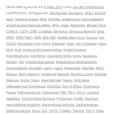
Dieser Beitrag wurde am
6. März 2014
unter
Aus der Fachliteratur
veröffentlicht. Schlagwörter:
Abi-Rached
,
Aborigine
,
Afrika
,
Ahmed
,
Akey
,
Alopecia areata
,
Altai
,
Amerika
,
angeborene Immunabwehr
,
antigenpräsentierende Zellen
,
APCs
,
Asien
,
Bakterien
,
Blinder Fleck
,
CD40LG
,
CD74
,
CD80
,
Coolidge
,
Denisova
,
Denisova-Mensch
,
Ding
,
DPB1
,
DPB1*0401
,
DPβ
,
DRα
,
EBV
,
Epstein-Barr-Virus
,
Europa
,
Fas
,
FASLG
,
Fernandez Vina
,
Forni
,
Freeman
,
Haar
,
Han-Chinesen
,
Haut
,
HLA
,
Hyal
,
Hyaluronglucosaminidase
,
Hyaluronsäure
,
Hybridisierung
,
Interferon
,
invariante Kette
,
Jones
,
Kaukasus
,
Keratin
,
KIR
,
Kopplungsgruppen
,
Kopplungsungleichgewicht
,
Kostimulation
,
Kroatien
,
Liang
,
Lupus
,
Melanesier
,
Mendez
,
MHC-
Klasse I
,
MHC-Klasse II
,
moderner Mensch
,
Morbus Crohn
,
Multiple
Sklerose
,
Naher Osten
,
Neandertaler
,
Neves
,
OAS-Gene
,
Oligoadenylat-Synthetase
,
Ostafrika
,
Out-of-Africa
,
Overmann
,
Papua
,
Pathogendruck
,
Pathogene
,
PBC
,
PD-1
,
PD-L1
,
positive
Selektion
,
Primär biliäre Zirrhose
,
Protozoen
,
Prüfer
,
Rauchen
,
reproduktive Isolation
,
rheumatoide Arthritis
,
Sankararaman
,
Selektionsdruck
,
Serva
,
SLE
,
STAT2
,
T-Zellen
,
Temme
,
Tim-3
,
Tregs
,