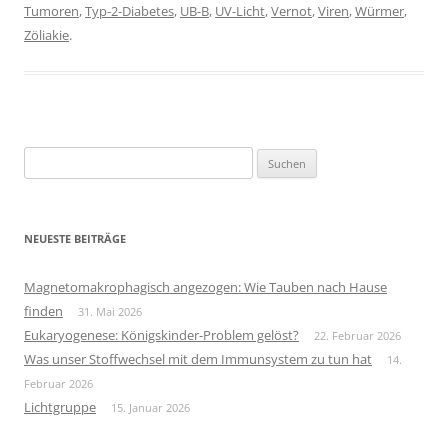
Tumoren
,
Typ-2-Diabetes
,
UB-B
,
UV-Licht
,
Vernot
,
Viren
,
Würmer
,
Zöliakie
.
Suchen
nach:
NEUESTE BEITRÄGE
Magnetomakrophagisch angezogen: Wie Tauben nach Hause
finden
31. Mai 2026
Eukaryogenese: Königskinder-Problem gelöst?
22. Februar 2026
Was unser Stoffwechsel mit dem Immunsystem zu tun hat
14.
Februar 2026
Lichtgruppe
15. Januar 2026