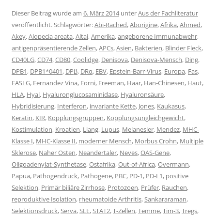
Dieser Beitrag wurde am
6. März 2014
unter
Aus der Fachliteratur
veröffentlicht. Schlagwörter:
Abi-Rached
,
Aborigine
,
Afrika
,
Ahmed
,
Akey
,
Alopecia areata
,
Altai
,
Amerika
,
angeborene Immunabwehr
,
antigenpräsentierende Zellen
,
APCs
,
Asien
,
Bakterien
,
Blinder Fleck
,
CD40LG
,
CD74
,
CD80
,
Coolidge
,
Denisova
,
Denisova-Mensch
,
Ding
,
DPB1
,
DPB1*0401
,
DPβ
,
DRα
,
EBV
,
Epstein-Barr-Virus
,
Europa
,
Fas
,
FASLG
,
Fernandez Vina
,
Forni
,
Freeman
,
Haar
,
Han-Chinesen
,
Haut
,
HLA
,
Hyal
,
Hyaluronglucosaminidase
,
Hyaluronsäure
,
Hybridisierung
,
Interferon
,
invariante Kette
,
Jones
,
Kaukasus
,
Keratin
,
KIR
,
Kopplungsgruppen
,
Kopplungsungleichgewicht
,
Kostimulation
,
Kroatien
,
Liang
,
Lupus
,
Melanesier
,
Mendez
,
MHC-
Klasse I
,
MHC-Klasse II
,
moderner Mensch
,
Morbus Crohn
,
Multiple
Sklerose
,
Naher Osten
,
Neandertaler
,
Neves
,
OAS-Gene
,
Oligoadenylat-Synthetase
,
Ostafrika
,
Out-of-Africa
,
Overmann
,
Papua
,
Pathogendruck
,
Pathogene
,
PBC
,
PD-1
,
PD-L1
,
positive
Selektion
,
Primär biliäre Zirrhose
,
Protozoen
,
Prüfer
,
Rauchen
,
reproduktive Isolation
,
rheumatoide Arthritis
,
Sankararaman
,
Selektionsdruck
,
Serva
,
SLE
,
STAT2
,
T-Zellen
,
Temme
,
Tim-3
,
Tregs
,