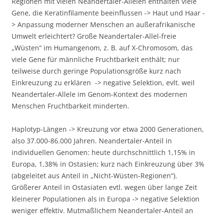
Regionen mit vielen Neandertaler-Allelen enthalten viele
Gene, die Keratinfilamente beeinflussen -> Haut und Haar -
> Anpassung moderner Menschen an außerafrikanische
Umwelt erleichtert? Große Neandertaler-Allel-freie
„Wüsten“ im Humangenom, z. B. auf X-Chromosom, das
viele Gene für männliche Fruchtbarkeit enthält; nur
teilweise durch geringe Populationsgröße kurz nach
Einkreuzung zu erklären -> negative Selektion, evlt. weil
Neandertaler-Allele im Genom-Kontext des modernen
Menschen Fruchtbarkeit minderten.
Haplotyp-Längen -> Kreuzung vor etwa 2000 Generationen,
also 37.000-86.000 Jahren. Neandertaler-Anteil in
individuellen Genomen: heute durchschnittlich 1,15% in
Europa, 1,38% in Ostasien; kurz nach Einkreuzung über 3%
(abgeleitet aus Anteil in „Nicht-Wüsten-Regionen“).
Größerer Anteil in Ostasiaten evtl. wegen über lange Zeit
kleinerer Populationen als in Europa -> negative Selektion
weniger effektiv. Mutmaßlichem Neandertaler-Anteil an